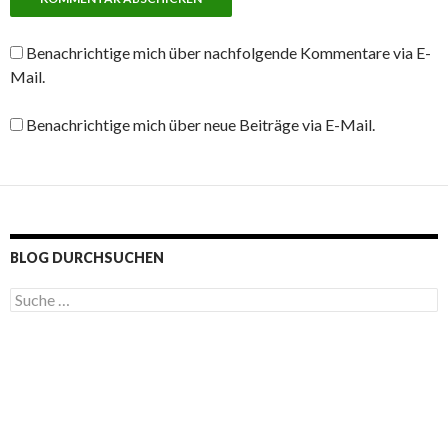
Benachrichtige mich über nachfolgende Kommentare via E-
Mail.
Benachrichtige mich über neue Beiträge via E-Mail.
BLOG DURCHSUCHEN
S
u
c
h
e
n
a
c
h