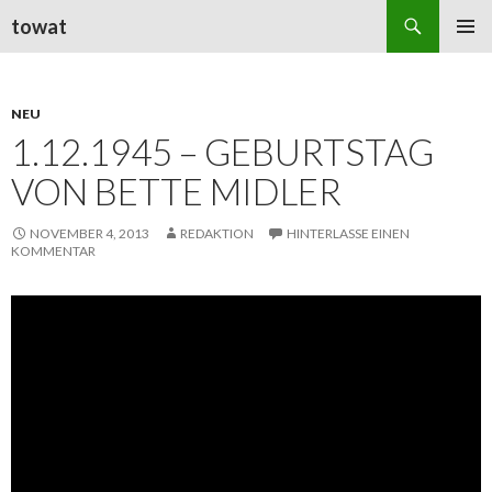
Suchen
towat
ZUM
PRIMÄR
INHALT
MENÜ
SPRINGEN
NEU
1.12.1945 – GEBURTSTAG
VON BETTE MIDLER
NOVEMBER 4, 2013
REDAKTION
HINTERLASSE EINEN
KOMMENTAR