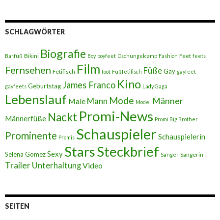
SCHLAGWÖRTER
Biografie
Bikini
Feet
Barfuß
Boy
boyfeet
Dschungelcamp
Fashion
feets
Film
Fernsehen
Füße
Gay
Fetifisch
foot
Fußfetifisch
gayfeet
Kino
James Franco
Geburtstag
gayfeets
Lady Gaga
Lebenslauf
Mode
Männer
Male
Mann
Model
Promi-News
Nackt
Männerfüße
Promi Big Brother
Schauspieler
Prominente
Schauspielerin
Promis
Stars
Steckbrief
Sexy
Selena Gomez
Sängerin
Sänger
Trailer
Unterhaltung
Video
SEITEN