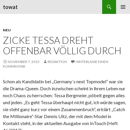
Suchen
towat
ZUM
PRIMÄR
INHALT
MENÜ
SPRINGEN
NEU
ZICKE TESSA DREHT
OFFENBAR VÖLLIG DURCH
NOVEMBER 7, 2013
REDAKTION
HINTERLASSE EINEN
KOMMENTAR
Schon als Kandidatin bei „Germany´s next Topmodel“ war sie
die Drama-Queen. Doch inzwischen scheint in ihrem Leben nur
noch Chaos zu herrschen: Tessa Bergmeier, pöbelt gegen alles
und jeden. „Es geht Tessa überhaupt nicht gut, ich würde sagen,
sie steht ganz kurz vor einem Zusammenbruch“, erklärt „Catch
the Millionaire“-Star Dennis Uitz, der mit dem Model in
Kontakt steht, in der aktuellen Ausgabe von InTouch (Heft