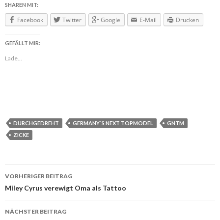
SHAREN MIT:
Facebook
Twitter
Google
E-Mail
Drucken
GEFÄLLT MIR:
Lade...
DURCHGEDREHT
GERMANY´S NEXT TOPMODEL
GNTM
ZICKE
VORHERIGER BEITRAG
Beitragsnavigation
Miley Cyrus verewigt Oma als Tattoo
NÄCHSTER BEITRAG