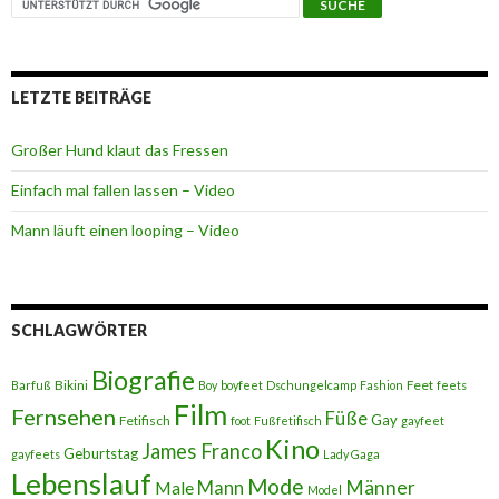
LETZTE BEITRÄGE
Großer Hund klaut das Fressen
Einfach mal fallen lassen – Video
Mann läuft einen looping – Video
SCHLAGWÖRTER
Biografie
Bikini
Feet
Barfuß
Boy
boyfeet
Dschungelcamp
Fashion
feets
Film
Fernsehen
Füße
Gay
Fetifisch
foot
Fußfetifisch
gayfeet
Kino
James Franco
Geburtstag
gayfeets
Lady Gaga
Lebenslauf
Mode
Männer
Male
Mann
Model