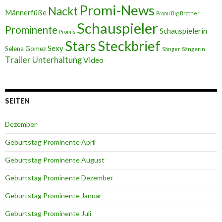
Promi-News
Nackt
Männerfüße
Promi Big Brother
Schauspieler
Prominente
Schauspielerin
Promis
Stars
Steckbrief
Sexy
Selena Gomez
Sängerin
Sänger
Trailer
Unterhaltung
Video
SEITEN
Dezember
Geburtstag Prominente April
Geburtstag Prominente August
Geburtstag Prominente Dezember
Geburtstag Prominente Januar
Geburtstag Prominente Juli