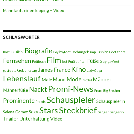
Mann läuft einen looping – Video
SCHLAGWÖRTER
Biografie
Bikini
Feet
Barfuß
Boy
boyfeet
Dschungelcamp
Fashion
feets
Film
Fernsehen
Füße
Gay
Fetifisch
foot
Fußfetifisch
gayfeet
Kino
James Franco
Geburtstag
gayfeets
Lady Gaga
Lebenslauf
Mode
Männer
Male
Mann
Model
Promi-News
Nackt
Männerfüße
Promi Big Brother
Schauspieler
Prominente
Schauspielerin
Promis
Stars
Steckbrief
Sexy
Selena Gomez
Sängerin
Sänger
Trailer
Unterhaltung
Video