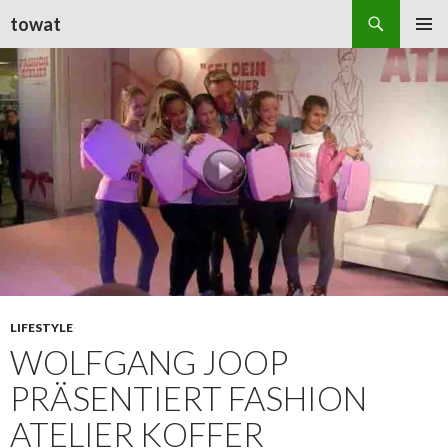
Suchen
towat
ZUM
PRIMÄR
INHALT
MENÜ
SPRINGEN
LIFESTYLE
WOLFGANG JOOP
PRÄSENTIERT FASHION
ATELIER KOFFER