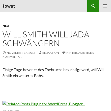
Suchen
towat
ZUM
PRIMÄR
INHALT
MENÜ
SPRINGEN
NEU
WILL SMITH WILL JADA
SCHWÄNGERN
NOVEMBER 14, 2013
REDAKTION
HINTERLASSE EINEN
KOMMENTAR
Einige Tage bevor er des Ehebruchs bezichtigt wird, will Will
Smith ein weiteres Baby.