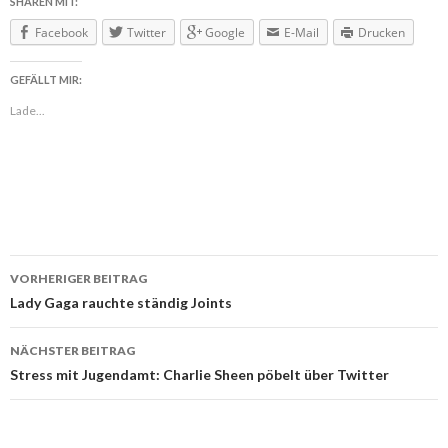
SHAREN MIT:
Facebook
Twitter
Google
E-Mail
Drucken
GEFÄLLT MIR:
Lade...
VORHERIGER BEITRAG
Beitragsnavigation
Lady Gaga rauchte ständig Joints
NÄCHSTER BEITRAG
Stress mit Jugendamt: Charlie Sheen pöbelt über Twitter