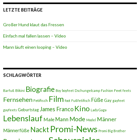
LETZTE BEITRÄGE
Großer Hund klaut das Fressen
Einfach mal fallen lassen – Video
Mann läuft einen looping – Video
SCHLAGWÖRTER
Biografie
Bikini
Feet
Barfuß
Boy
boyfeet
Dschungelcamp
Fashion
feets
Film
Fernsehen
Füße
Gay
Fetifisch
foot
Fußfetifisch
gayfeet
Kino
James Franco
Geburtstag
gayfeets
Lady Gaga
Lebenslauf
Mode
Männer
Male
Mann
Model
Promi-News
Nackt
Männerfüße
Promi Big Brother