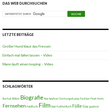
DAS WEB DURCHSUCHEN
LETZTE BEITRÄGE
Großer Hund klaut das Fressen
Einfach mal fallen lassen – Video
Mann läuft einen looping – Video
SCHLAGWÖRTER
Biografie
Bikini
Feet
Barfuß
Boy
boyfeet
Dschungelcamp
Fashion
feets
Film
Fernsehen
Füße
Gay
Fetifisch
foot
Fußfetifisch
gayfeet