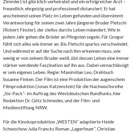
Zimmler) ist glücklich verheiratet und ein erfolgreicher Arzt –
freundlich, ehrgeizig und professionell distanziert. Er hat
anscheinend seinen Platz im Leben gefunden und übernimmt
Verantwortung für seinen zwei Jahre jüngeren Bruder Pietschi
(Robert Finster), der ziellos durchs Leben mäandert. Wie in
jedem Jahr gehen die Brüder an Pfingsten segeln. Für Gregor
fühlt sich alles wie immer an. Bis Pietschi spurlos verschwindet.
Und während er auf der Suche nach ihm erkennen muss, wie
wenig er von seinem Bruder weiß, übt dessen Leben eine immer
stärker werdende Faszination auf ihn aus. Dabei vernachlässigt
er sein eigenes Leben. Regie: Maximilian Leo, Drehbuch
Susanne Finken. Der Film ist eine Produktion der augenschein
Filmproduktion (Jonas Katzenstein) für die Nachwuchsreihe
„Six-Pack“- im Auftrag des Westdeutschen Rundfunks, hier
Redaktion Dr. Götz Schmedes, und der Film- und
Medienstiftung NRW.
Für die Kinokoproduktion „WESTEN“ adaptierte Heide
Schwochow Julia Francks Roman „Lagerfeuer“. Christian