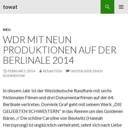
Suchen
towat
ZUM
PRIMÄR
INHALT
MENÜ
SPRINGEN
NEU
WDR MIT NEUN
PRODUKTIONEN AUF DER
BERLINALE 2014
FEBRUAR 5, 2014
REDAKTION
HINTERLASSE EINEN
KOMMENTAR
In diesem Jahr ist der Westdeutsche Rundfunk mit sechs
fiktionalen Filmen und drei Dokumentarfilmen auf der 64.
Berlinale vertreten. Dominik Graf geht mit seinem Werk „DIE
GELIEBTEN SCHWESTERN“ in das Rennen um den Goldenen
Bären. // Die schöne Caroline von Beulwitz (Hannah
Herzsprung) ist unglücklich verheiratet, sehnt sich nach Liebe