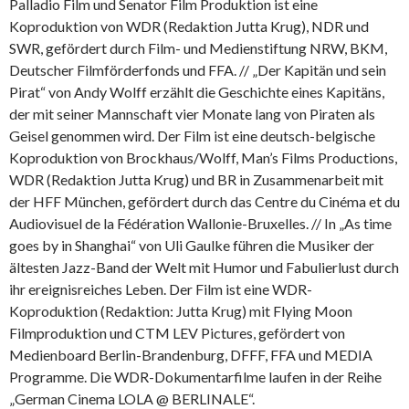
Palladio Film und Senator Film Produktion ist eine
Koproduktion von WDR (Redaktion Jutta Krug), NDR und
SWR, gefördert durch Film- und Medienstiftung NRW, BKM,
Deutscher Filmförderfonds und FFA. // „Der Kapitän und sein
Pirat“ von Andy Wolff erzählt die Geschichte eines Kapitäns,
der mit seiner Mannschaft vier Monate lang von Piraten als
Geisel genommen wird. Der Film ist eine deutsch-belgische
Koproduktion von Brockhaus/Wolff, Man’s Films Productions,
WDR (Redaktion Jutta Krug) und BR in Zusammenarbeit mit
der HFF München, gefördert durch das Centre du Cinéma et du
Audiovisuel de la Fédération Wallonie-Bruxelles. // In „As time
goes by in Shanghai“ von Uli Gaulke führen die Musiker der
ältesten Jazz-Band der Welt mit Humor und Fabulierlust durch
ihr ereignisreiches Leben. Der Film ist eine WDR-
Koproduktion (Redaktion: Jutta Krug) mit Flying Moon
Filmproduktion und CTM LEV Pictures, gefördert von
Medienboard Berlin-Brandenburg, DFFF, FFA und MEDIA
Programme. Die WDR-Dokumentarfilme laufen in der Reihe
„German Cinema LOLA @ BERLINALE“.