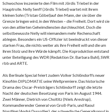
Schwochow inszenierte den Film mit Jördis Triebel in der
Hauptrolle. Nelly Senff (Jördis Triebel) wartet mit ihrem
kleinen Sohn (Tristan Göbel)auf den Mann, der sie über die
Grenze bringen wird, in den Westen – die Freiheit. Dort wird sie
von den alliierten Geheimdiensten durchleuchtet. Doch die
selbstbewusste Nelly will niemandem mehr Rechenschaft
ablegen. Besonders ein US-Offizier ist beeindruckt von dieser
starken Frau, die nichts weiter als ihre Freiheit will und die um
ihren Stolz und ihre Würde kämpft. Die Koproduktion entstand
unter Beteiligung des WDR (Redaktion Dr. Barbara Buhl), SWR
rbb und ARTE.
Als Berlinale Special feiert zudem Volker Schlöndorffs neuer
Kinofilm DIPLOMATIE seine Weltpremiere. Das historische
Drama des Oscar-Preisträgers Schlöndorff zeigt die letzte
Nacht der deutschen Besetzung von Paris im August 1944.
Zwei Männer, Dietrich von Choltitz (Niels Arestrup),
Kommandierender General von Groß-Paris, und Raoul
Nordling (André Dussollier), der schwedische Generalkonsul in