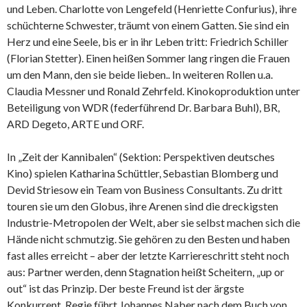
und Leben. Charlotte von Lengefeld (Henriette Confurius), ihre
schüchterne Schwester, träumt von einem Gatten. Sie sind ein
Herz und eine Seele, bis er in ihr Leben tritt: Friedrich Schiller
(Florian Stetter). Einen heißen Sommer lang ringen die Frauen
um den Mann, den sie beide lieben.. In weiteren Rollen u.a.
Claudia Messner und Ronald Zehrfeld. Kinokoproduktion unter
Beteiligung von WDR (federführend Dr. Barbara Buhl), BR,
ARD Degeto, ARTE und ORF.
In „Zeit der Kannibalen“ (Sektion: Perspektiven deutsches
Kino) spielen Katharina Schüttler, Sebastian Blomberg und
Devid Striesow ein Team von Business Consultants. Zu dritt
touren sie um den Globus, ihre Arenen sind die dreckigsten
Industrie-Metropolen der Welt, aber sie selbst machen sich die
Hände nicht schmutzig. Sie gehören zu den Besten und haben
fast alles erreicht – aber der letzte Karriereschritt steht noch
aus: Partner werden, denn Stagnation heißt Scheitern, „up or
out“ ist das Prinzip. Der beste Freund ist der ärgste
Konkurrent. Regie führt Johannes Naber nach dem Buch von