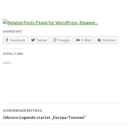
SHAREN MIT:
Facebook
Twitter
Google
E-Mail
Drucken
GEFÄLLT MIR:
Lade...
VORHERIGER BEITRAG
Beitragsnavigation
Jähzorn-Legende startet „Europa-Tournee“