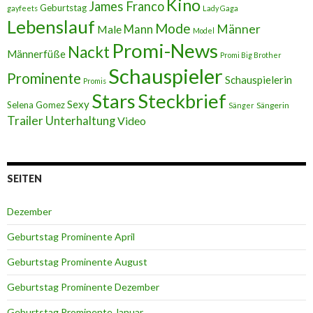
Kino
James Franco
Geburtstag
gayfeets
Lady Gaga
Lebenslauf
Mode
Männer
Male
Mann
Model
Promi-News
Nackt
Männerfüße
Promi Big Brother
Schauspieler
Prominente
Schauspielerin
Promis
Stars
Steckbrief
Sexy
Selena Gomez
Sängerin
Sänger
Trailer
Unterhaltung
Video
SEITEN
Dezember
Geburtstag Prominente April
Geburtstag Prominente August
Geburtstag Prominente Dezember
Geburtstag Prominente Januar