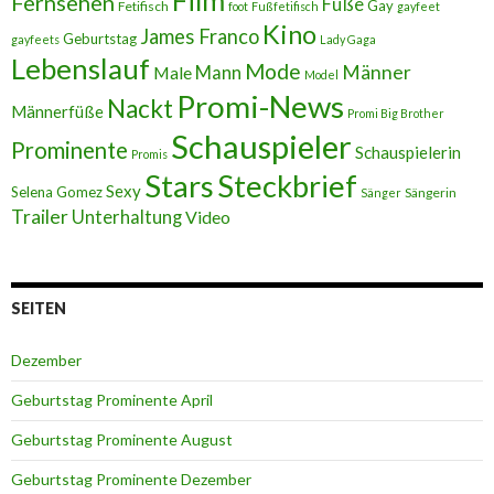
Film
Fernsehen
Füße
Gay
Fetifisch
foot
Fußfetifisch
gayfeet
Kino
James Franco
Geburtstag
gayfeets
Lady Gaga
Lebenslauf
Mode
Männer
Male
Mann
Model
Promi-News
Nackt
Männerfüße
Promi Big Brother
Schauspieler
Prominente
Schauspielerin
Promis
Stars
Steckbrief
Sexy
Selena Gomez
Sängerin
Sänger
Trailer
Unterhaltung
Video
SEITEN
Dezember
Geburtstag Prominente April
Geburtstag Prominente August
Geburtstag Prominente Dezember