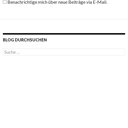
Benachrichtige mich über neue Beiträge via E-Mail.
BLOG DURCHSUCHEN
S
u
c
h
e
n
a
c
h
: