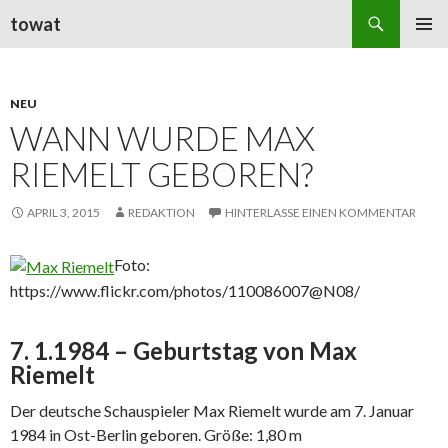
Suchen
towat
ZUM
PRIMÄR
INHALT
MENÜ
SPRINGEN
NEU
WANN WURDE MAX
RIEMELT GEBOREN?
APRIL 3, 2015
REDAKTION
HINTERLASSE EINEN KOMMENTAR
Foto:
https://www.flickr.com/photos/110086007@N08/
7. 1.1984 – Geburtstag von Max
Riemelt
Der deutsche Schauspieler Max Riemelt wurde am 7. Januar
1984 in Ost-Berlin geboren. Größe: 1,80 m