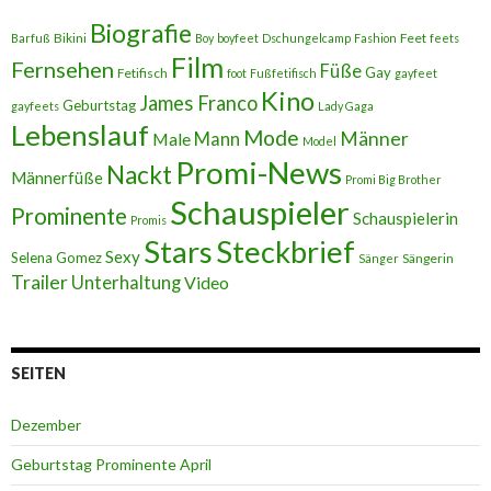
Biografie
Bikini
Feet
Barfuß
Boy
boyfeet
Dschungelcamp
Fashion
feets
Film
Fernsehen
Füße
Gay
Fetifisch
foot
Fußfetifisch
gayfeet
Kino
James Franco
Geburtstag
gayfeets
Lady Gaga
Lebenslauf
Mode
Männer
Male
Mann
Model
Promi-News
Nackt
Männerfüße
Promi Big Brother
Schauspieler
Prominente
Schauspielerin
Promis
Stars
Steckbrief
Sexy
Selena Gomez
Sängerin
Sänger
Trailer
Unterhaltung
Video
SEITEN
Dezember
Geburtstag Prominente April