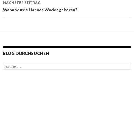
NÄCHSTER BEITRAG
Wann wurde Hannes Wader geboren?
BLOG DURCHSUCHEN
S
u
c
h
e
n
a
c
h
: