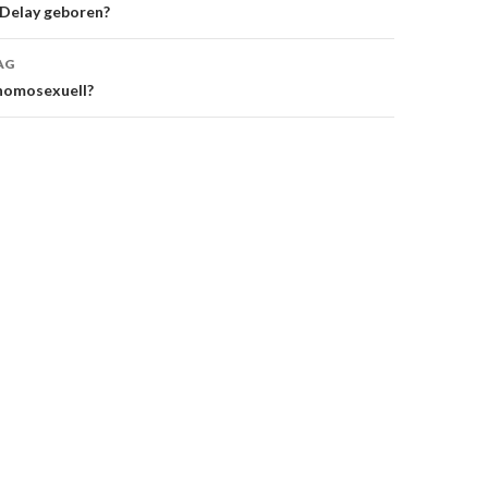
navigation
Delay geboren?
AG
 homosexuell?