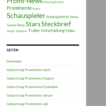
Promi-News
Promi Big Brother
Prominente
Promis
Schauspieler
Schauspielerin
Selena
Stars
Steckbrief
Sexy
Gomez
Trailer
Unterhaltung
Video
Sängerin
Sänger
SEITEN
Dezember
Geburtstag Prominente April
Geburtstag Prominente August
Geburtstag Prominente Dezember
Geburtstag Prominente Januar
Geburtstag Prominente Juli