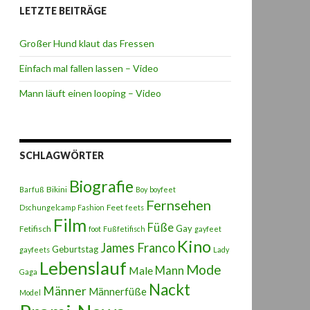
LETZTE BEITRÄGE
Großer Hund klaut das Fressen
Einfach mal fallen lassen – Video
Mann läuft einen looping – Video
SCHLAGWÖRTER
Biografie
Bikini
Barfuß
Boy
boyfeet
Fernsehen
Feet
Dschungelcamp
Fashion
feets
Film
Füße
Gay
Fetifisch
foot
Fußfetifisch
gayfeet
Kino
James Franco
Geburtstag
gayfeets
Lady
Lebenslauf
Mode
Male
Mann
Gaga
Nackt
Männer
Männerfüße
Model