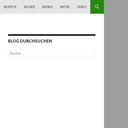
REZEPTE
BILDER
REISEN
WITZE
VIDEO
BLOG DURCHSUCHEN
S
u
c
h
e
n
a
c
h
: