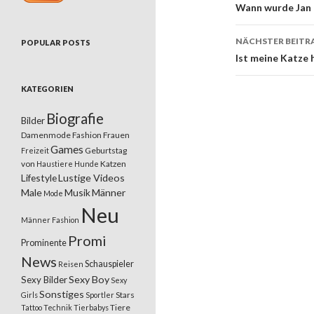
Beitrags
Wann wurde Jan 
NÄCHSTER BEITR
POPULAR POSTS
Ist meine Katze
KATEGORIEN
Biografie
Bilder
Damenmode
Fashion
Frauen
Games
Geburtstag
Freizeit
von
Katzen
Haustiere
Hunde
Lifestyle
Lustige Videos
Male
Musik
Männer
Mode
Neu
Männer Fashion
Promi
Prominente
News
Schauspieler
Reisen
Sexy Boy
Sexy Bilder
Sexy
Sonstiges
Stars
Girls
Sportler
Tiere
Tattoo
Technik
Tierbabys