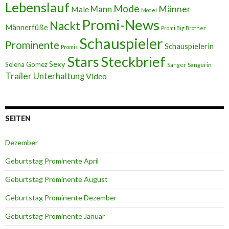
Lebenslauf
Mode
Männer
Male
Mann
Model
Promi-News
Nackt
Männerfüße
Promi Big Brother
Schauspieler
Prominente
Schauspielerin
Promis
Stars
Steckbrief
Sexy
Selena Gomez
Sängerin
Sänger
Trailer
Unterhaltung
Video
SEITEN
Dezember
Geburtstag Prominente April
Geburtstag Prominente August
Geburtstag Prominente Dezember
Geburtstag Prominente Januar