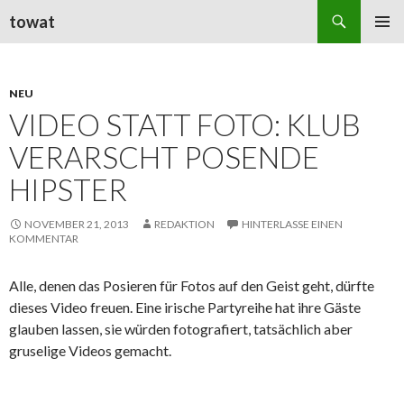
Suchen
towat
ZUM
PRIMÄR
INHALT
MENÜ
SPRINGEN
NEU
VIDEO STATT FOTO: KLUB
VERARSCHT POSENDE
HIPSTER
NOVEMBER 21, 2013
REDAKTION
HINTERLASSE EINEN
KOMMENTAR
Alle, denen das Posieren für Fotos auf den Geist geht, dürfte
dieses Video freuen. Eine irische Partyreihe hat ihre Gäste
glauben lassen, sie würden fotografiert, tatsächlich aber
gruselige Videos gemacht.