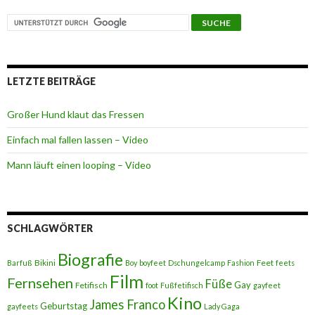
LETZTE BEITRÄGE
Großer Hund klaut das Fressen
Einfach mal fallen lassen – Video
Mann läuft einen looping – Video
SCHLAGWÖRTER
Biografie
Bikini
Feet
Barfuß
Boy
boyfeet
Dschungelcamp
Fashion
feets
Film
Fernsehen
Füße
Gay
Fetifisch
foot
Fußfetifisch
gayfeet
Kino
James Franco
Geburtstag
gayfeets
Lady Gaga