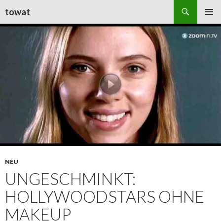
Suchen
towat
ZUM
PRIMÄR
INHALT
MENÜ
SPRINGEN
NEU
UNGESCHMINKT:
HOLLYWOODSTARS OHNE
MAKEUP