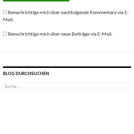
Benachrichtige mich über nachfolgende Kommentare via E-
Mail.
Benachrichtige mich über neue Beiträge via E-Mail.
BLOG DURCHSUCHEN
S
u
c
h
e
n
a
c
h
: