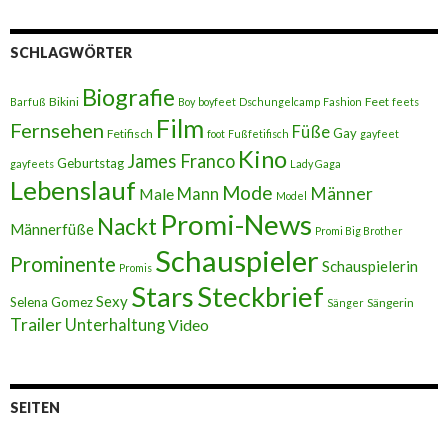
SCHLAGWÖRTER
Biografie
Bikini
Feet
Barfuß
Boy
boyfeet
Dschungelcamp
Fashion
feets
Film
Fernsehen
Füße
Gay
Fetifisch
foot
Fußfetifisch
gayfeet
Kino
James Franco
Geburtstag
gayfeets
Lady Gaga
Lebenslauf
Mode
Männer
Male
Mann
Model
Promi-News
Nackt
Männerfüße
Promi Big Brother
Schauspieler
Prominente
Schauspielerin
Promis
Stars
Steckbrief
Sexy
Selena Gomez
Sängerin
Sänger
Trailer
Unterhaltung
Video
SEITEN