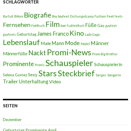
SCHLAGWÖRTER
Biografie
Bikini
Feet
Barfuß
Boy
boyfeet
Dschungelcamp
Fashion
feets
Film
Fernsehen
Füße
Gay
Fetifisch
foot
Fußfetifisch
gayfeet
Kino
James Franco
Geburtstag
gayfeets
Lady Gaga
Lebenslauf
Mode
Männer
Male
Mann
Model
Promi-News
Nackt
Männerfüße
Promi Big Brother
Schauspieler
Prominente
Schauspielerin
Promis
Stars
Steckbrief
Sexy
Selena Gomez
Sängerin
Sänger
Trailer
Unterhaltung
Video
SEITEN
Dezember
Geburtstag Prominente April