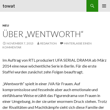
Suchen
towat
ZUM
PRIMÄR
INHALT
MENÜ
SPRINGEN
NEU
ÜBER „WENTWORTH“
NOVEMBER 7, 2013
REDAKTION
HINTERLASSE EINEN
KOMMENTAR
Im Auftrag von RTL produziert UFA SERIAL DRAMA ab März
2014 eine neue wöchentliche Serie in Berlin. Für die erste
Staffel wurden zunächst zehn Folgen beauftragt.
„Wentworth“ spielt in einer JVA für Frauen. Auf
kompromisslose und fesselnde aber auch emotionale und
einfühlsame Weise erzählt das Figurendrama von Frauen in
einer Umgebung, in der sie unter enormem Druck stehen. Trotz
der Rivalitäten und Machtkämpfe sieht sich diese
Familie
der