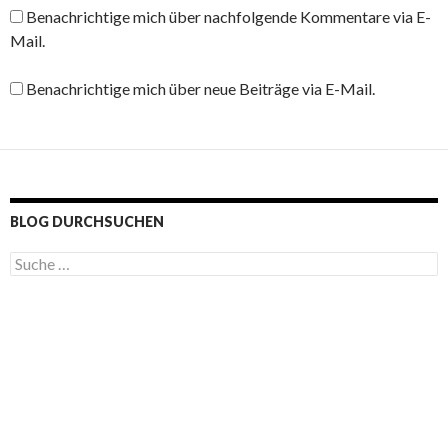
Benachrichtige mich über nachfolgende Kommentare via E-
Mail.
Benachrichtige mich über neue Beiträge via E-Mail.
BLOG DURCHSUCHEN
S
u
c
h
e
n
a
c
h
: