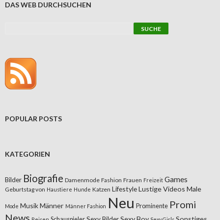
DAS WEB DURCHSUCHEN
POPULAR POSTS
KATEGORIEN
Biografie
Games
Bilder
Damenmode
Fashion
Frauen
Freizeit
Lifestyle
Lustige Videos
Male
Geburtstag von
Katzen
Haustiere
Hunde
Neu
Promi
Musik
Männer
Prominente
Mode
Männer Fashion
News
Sexy Boy
Sonstiges
Sexy Bilder
Schauspieler
Reisen
Sexy Girls