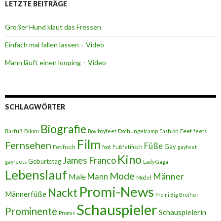
LETZTE BEITRÄGE
Großer Hund klaut das Fressen
Einfach mal fallen lassen – Video
Mann läuft einen looping – Video
SCHLAGWÖRTER
Biografie
Bikini
Feet
Barfuß
Boy
boyfeet
Dschungelcamp
Fashion
feets
Film
Fernsehen
Füße
Gay
Fetifisch
foot
Fußfetifisch
gayfeet
Kino
James Franco
Geburtstag
gayfeets
Lady Gaga
Lebenslauf
Mode
Männer
Male
Mann
Model
Promi-News
Nackt
Männerfüße
Promi Big Brother
Schauspieler
Prominente
Schauspielerin
Promis