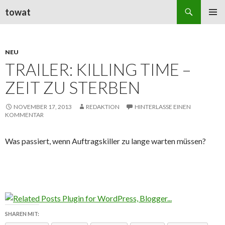
Suchen
towat
ZUM
PRIMÄR
INHALT
MENÜ
SPRINGEN
NEU
TRAILER: KILLING TIME –
ZEIT ZU STERBEN
NOVEMBER 17, 2013
REDAKTION
HINTERLASSE EINEN
KOMMENTAR
Was passiert, wenn Auftragskiller zu lange warten müssen?
SHAREN MIT: