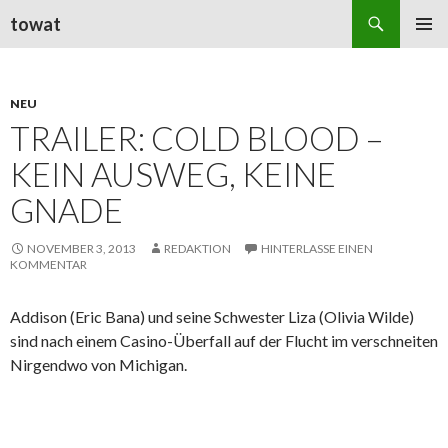
Suchen
towat
ZUM
PRIMÄR
INHALT
MENÜ
SPRINGEN
NEU
TRAILER: COLD BLOOD –
KEIN AUSWEG, KEINE
GNADE
NOVEMBER 3, 2013
REDAKTION
HINTERLASSE EINEN
KOMMENTAR
Addison (Eric Bana) und seine Schwester Liza (Olivia Wilde)
sind nach einem Casino-Überfall auf der Flucht im verschneiten
Nirgendwo von Michigan.