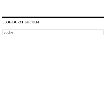
BLOG DURCHSUCHEN
S
u
c
h
e
n
a
c
h
: