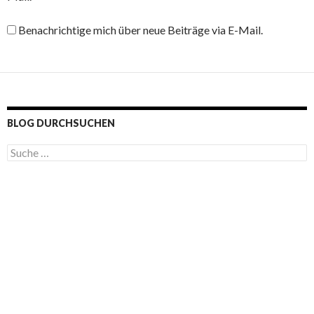
Benachrichtige mich über neue Beiträge via E-Mail.
BLOG DURCHSUCHEN
S
u
c
h
e
n
a
c
h
: