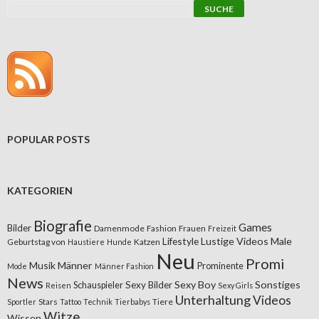
POPULAR POSTS
KATEGORIEN
Biografie
Games
Bilder
Damenmode
Fashion
Frauen
Freizeit
Lifestyle
Lustige Videos
Male
Geburtstag von
Katzen
Haustiere
Hunde
Neu
Promi
Musik
Männer
Prominente
Mode
Männer Fashion
News
Sexy Boy
Sonstiges
Sexy Bilder
Schauspieler
Reisen
Sexy Girls
Unterhaltung
Videos
Stars
Tiere
Sportler
Tattoo
Technik
Tierbabys
Witze
Wissen