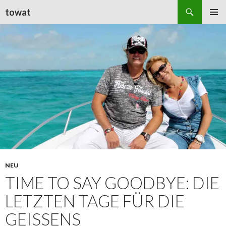
Suchen
towat
ZUM
PRIMÄR
INHALT
MENÜ
SPRINGEN
NEU
TIME TO SAY GOODBYE: DIE
LETZTEN TAGE FÜR DIE
GEISSENS