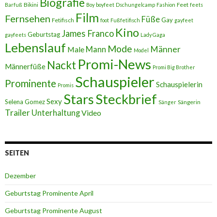
Biografie
Bikini
Feet
Barfuß
Boy
boyfeet
Dschungelcamp
Fashion
feets
Film
Fernsehen
Füße
Gay
Fetifisch
foot
Fußfetifisch
gayfeet
Kino
James Franco
Geburtstag
gayfeets
Lady Gaga
Lebenslauf
Mode
Männer
Male
Mann
Model
Promi-News
Nackt
Männerfüße
Promi Big Brother
Schauspieler
Prominente
Schauspielerin
Promis
Stars
Steckbrief
Sexy
Selena Gomez
Sängerin
Sänger
Trailer
Unterhaltung
Video
SEITEN
Dezember
Geburtstag Prominente April
Geburtstag Prominente August