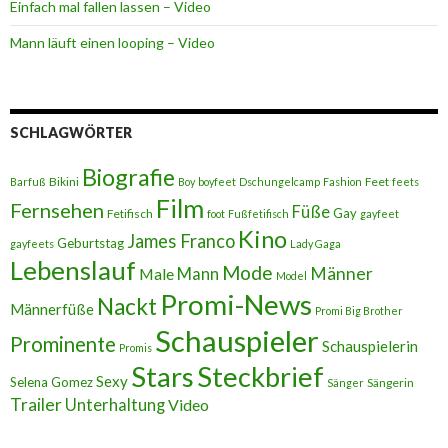
Einfach mal fallen lassen – Video
Mann läuft einen looping – Video
SCHLAGWÖRTER
Biografie
Bikini
Feet
Barfuß
Boy
boyfeet
Dschungelcamp
Fashion
feets
Film
Fernsehen
Füße
Gay
Fetifisch
foot
Fußfetifisch
gayfeet
Kino
James Franco
Geburtstag
gayfeets
Lady Gaga
Lebenslauf
Mode
Männer
Male
Mann
Model
Promi-News
Nackt
Männerfüße
Promi Big Brother
Schauspieler
Prominente
Schauspielerin
Promis
Stars
Steckbrief
Sexy
Selena Gomez
Sängerin
Sänger
Trailer
Unterhaltung
Video