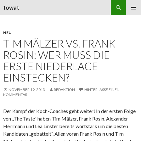
Suchen
towat
ZUM
PRIMÄR
INHALT
MENÜ
SPRINGEN
NEU
TIM MÄLZER VS. FRANK
ROSIN: WER MUSS DIE
ERSTE NIEDERLAGE
EINSTECKEN?
NOVEMBER 19, 2013
REDAKTION
HINTERLASSE EINEN
KOMMENTAR
Der Kampf der Koch-Coaches geht weiter! In der ersten Folge
von „The Taste“ haben Tim Mälzer, Frank Rosin, Alexander
Herrmann und Lea Linster bereits wortstark um die besten
Kandidaten „gebattelt“. Allen voran Frank Rosin und Tim