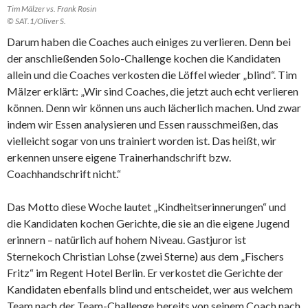
Tim Mälzer vs. Frank Rosin
© SAT.1/Oliver S.
Darum haben die Coaches auch einiges zu verlieren. Denn bei
der anschließenden Solo-Challenge kochen die Kandidaten
allein und die Coaches verkosten die Löffel wieder „blind“. Tim
Mälzer erklärt: „Wir sind Coaches, die jetzt auch echt verlieren
können. Denn wir können uns auch lächerlich machen. Und zwar
indem wir Essen analysieren und Essen rausschmeißen, das
vielleicht sogar von uns trainiert worden ist. Das heißt, wir
erkennen unsere eigene Trainerhandschrift bzw.
Coachhandschrift nicht.“
Das Motto diese Woche lautet „Kindheitserinnerungen“ und
die Kandidaten kochen Gerichte, die sie an die eigene Jugend
erinnern – natürlich auf hohem Niveau. Gastjuror ist
Sternekoch Christian Lohse (zwei Sterne) aus dem „Fischers
Fritz“ im Regent Hotel Berlin. Er verkostet die Gerichte der
Kandidaten ebenfalls blind und entscheidet, wer aus welchem
Team nach der Team-Challenge bereits von seinem Coach nach