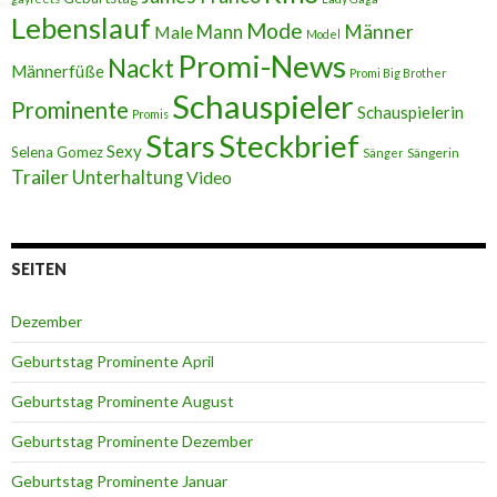
Lebenslauf
Mode
Männer
Male
Mann
Model
Promi-News
Nackt
Männerfüße
Promi Big Brother
Schauspieler
Prominente
Schauspielerin
Promis
Stars
Steckbrief
Sexy
Selena Gomez
Sängerin
Sänger
Trailer
Unterhaltung
Video
SEITEN
Dezember
Geburtstag Prominente April
Geburtstag Prominente August
Geburtstag Prominente Dezember
Geburtstag Prominente Januar