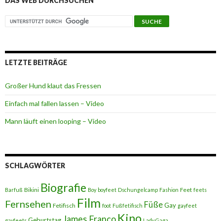
DAS WEB DURCHSUCHEN
LETZTE BEITRÄGE
Großer Hund klaut das Fressen
Einfach mal fallen lassen – Video
Mann läuft einen looping – Video
SCHLAGWÖRTER
Biografie
Bikini
Feet
Barfuß
Boy
boyfeet
Dschungelcamp
Fashion
feets
Film
Fernsehen
Füße
Gay
Fetifisch
foot
Fußfetifisch
gayfeet
Kino
James Franco
Geburtstag
gayfeets
Lady Gaga