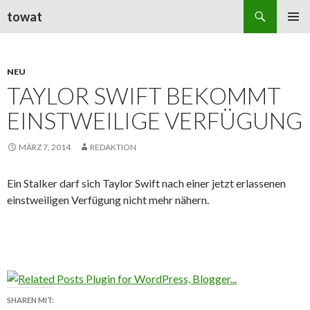
Suchen
towat
ZUM
PRIMÄR
INHALT
MENÜ
SPRINGEN
NEU
TAYLOR SWIFT BEKOMMT
EINSTWEILIGE VERFÜGUNG
MÄRZ 7, 2014
REDAKTION
Ein Stalker darf sich Taylor Swift nach einer jetzt erlassenen
einstweiligen Verfügung nicht mehr nähern.
SHAREN MIT: