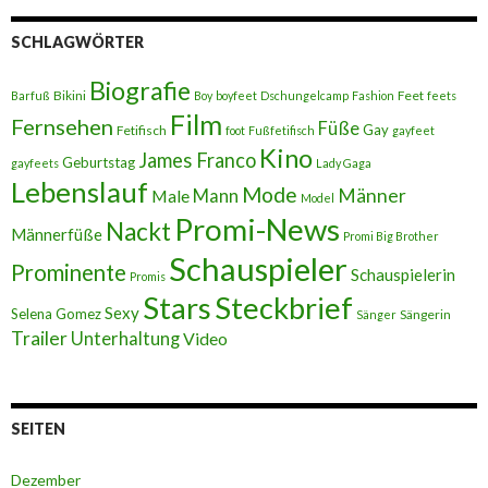
SCHLAGWÖRTER
Biografie
Bikini
Feet
Barfuß
Boy
boyfeet
Dschungelcamp
Fashion
feets
Film
Fernsehen
Füße
Gay
Fetifisch
foot
Fußfetifisch
gayfeet
Kino
James Franco
Geburtstag
gayfeets
Lady Gaga
Lebenslauf
Mode
Männer
Male
Mann
Model
Promi-News
Nackt
Männerfüße
Promi Big Brother
Schauspieler
Prominente
Schauspielerin
Promis
Stars
Steckbrief
Sexy
Selena Gomez
Sängerin
Sänger
Trailer
Unterhaltung
Video
SEITEN
Dezember