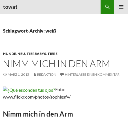
Suchen
towat
ZUM
PRIMÄR
INHALT
MENÜ
SPRINGEN
Schlagwort-Archiv: weiß
HUNDE
,
NEU
,
TIERBABYS
,
TIERE
NIMM MICH IN DEN ARM
MÄRZ 1, 2015
REDAKTION
HINTERLASSE EINEN KOMMENTAR
Foto:
www.flickr.com/photos/sophiesfv/
Nimm mich in den Arm