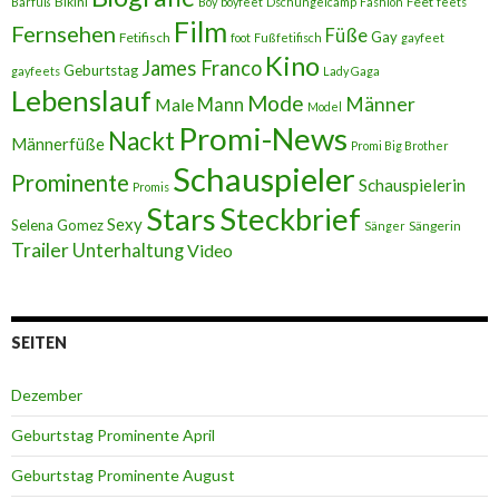
Bikini
Feet
Barfuß
Boy
boyfeet
Dschungelcamp
Fashion
feets
Film
Fernsehen
Füße
Gay
Fetifisch
foot
Fußfetifisch
gayfeet
Kino
James Franco
Geburtstag
gayfeets
Lady Gaga
Lebenslauf
Mode
Männer
Male
Mann
Model
Promi-News
Nackt
Männerfüße
Promi Big Brother
Schauspieler
Prominente
Schauspielerin
Promis
Stars
Steckbrief
Sexy
Selena Gomez
Sängerin
Sänger
Trailer
Unterhaltung
Video
SEITEN
Dezember
Geburtstag Prominente April
Geburtstag Prominente August