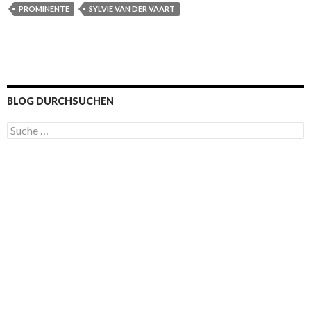
PROMINENTE
SYLVIE VAN DER VAART
BLOG DURCHSUCHEN
S
u
c
h
e
n
a
c
h
: