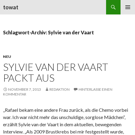
Suchen
towat
ZUM
PRIMÄR
INHALT
MENÜ
SPRINGEN
Schlagwort-Archiv: Sylvie van der Vaart
NEU
SYLVIE VAN DER VAART
PACKT AUS
NOVEMBER 7, 2013
REDAKTION
HINTERLASSE EINEN
KOMMENTAR
„Rafael bekam eine andere Frau zurück, als die Chemo vorbei
war. Ich war nicht mehr das unschuldige, sorglose Mädchen“,
erzählt Sylvie van der Vaart in dem aktuellen, bewegenden
Interview. „Als 2009 Brustkrebs bei mir festgestellt wurde,