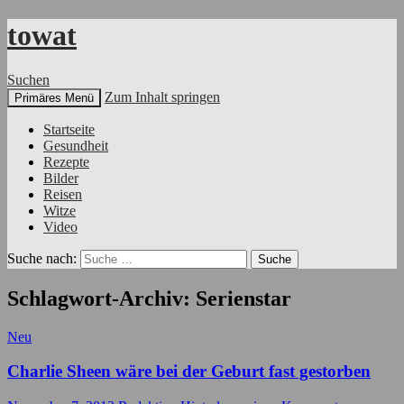
towat
Suchen
Zum Inhalt springen
Primäres Menü
Startseite
Gesundheit
Rezepte
Bilder
Reisen
Witze
Video
Suche nach:
Schlagwort-Archiv: Serienstar
Neu
Charlie Sheen wäre bei der Geburt fast gestorben