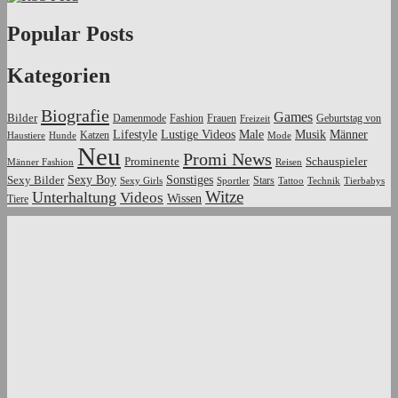
Popular Posts
Kategorien
Biografie
Games
Bilder
Damenmode
Fashion
Frauen
Geburtstag von
Freizeit
Lustige Videos
Male
Männer
Lifestyle
Musik
Katzen
Haustiere
Hunde
Mode
Neu
Promi News
Prominente
Schauspieler
Männer Fashion
Reisen
Sexy Boy
Sonstiges
Sexy Bilder
Stars
Sexy Girls
Sportler
Tattoo
Technik
Tierbabys
Witze
Unterhaltung
Videos
Wissen
Tiere