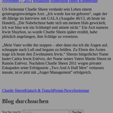
November 7, 2013
Redaktion
Hinterlasse einen Kommentar
US-Serienstar Charlie Sheen verdankt sein Leben einem
geistesgegenwärtigen Arzt. „Ich wurde fast tot geboren“, sagte der
48-Jährige im
Interview
mit GALA (Ausgabe 46/13, ab heute im
Handel). „Die Nabelschnur hatte sich um meinen Hals gewickelt,
ich war blau wie ein Schlumpf und atmete nicht.“ Ein Arzt namens
Irwin Shaybon, so wurde Charlie Sheen später erzählt, habe
plötzlich angefangen, ihm Schläge zu versetzen.
„Mein Vater wollte ihn stoppen – aber dann riss ich die Augen auf,
schnappte nach Luft und begann zu brüllen. Zu Ehren des Arztes
trage ich heute den Zweitnamen Irwin.“ Sheens bürgerlicher Name
lautet Carlos Irwin Estévez, der Name seines Vaters Martin Sheen ist
Ramón Estévez. Nachdem Charlie Sheen 2011 wegen privater
Eskapaden seine Erfolgsserie „Two And A Half Men“ verlassen
musste, ist er jetzt mit „Anger Management“ erfolgreich.
Charlie Sheen
Klatsch & Tratsch
Promi-News
Serienstar
Blog durchsuchen
Suche nach: