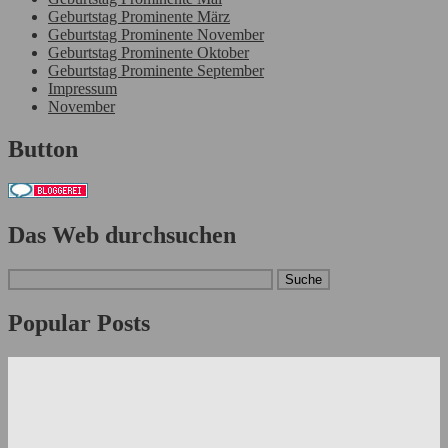
Geburtstag Prominente März
Geburtstag Prominente November
Geburtstag Prominente Oktober
Geburtstag Prominente September
Impressum
November
Button
Das Web durchsuchen
Popular Posts