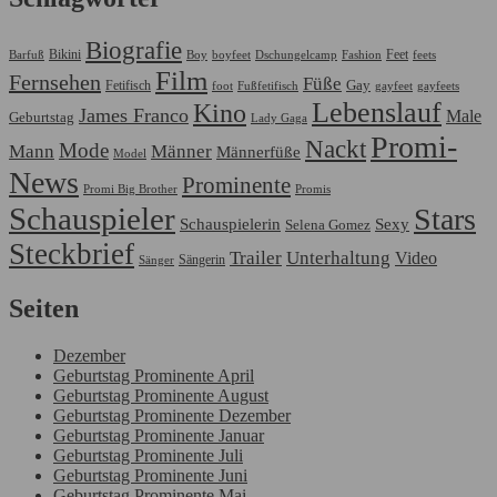
Biografie
Bikini
Feet
Barfuß
Boy
boyfeet
Dschungelcamp
Fashion
feets
Film
Fernsehen
Füße
Gay
Fetifisch
foot
Fußfetifisch
gayfeet
gayfeets
Lebenslauf
Kino
James Franco
Male
Geburtstag
Lady Gaga
Promi-
Nackt
Mode
Mann
Männer
Männerfüße
Model
News
Prominente
Promi Big Brother
Promis
Schauspieler
Stars
Schauspielerin
Sexy
Selena Gomez
Steckbrief
Trailer
Unterhaltung
Video
Sängerin
Sänger
Seiten
Dezember
Geburtstag Prominente April
Geburtstag Prominente August
Geburtstag Prominente Dezember
Geburtstag Prominente Januar
Geburtstag Prominente Juli
Geburtstag Prominente Juni
Geburtstag Prominente Mai