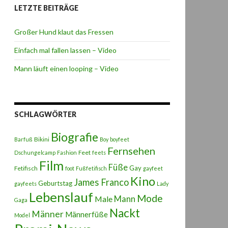
LETZTE BEITRÄGE
Großer Hund klaut das Fressen
Einfach mal fallen lassen – Video
Mann läuft einen looping – Video
SCHLAGWÖRTER
Biografie
Bikini
Barfuß
Boy
boyfeet
Fernsehen
Feet
Dschungelcamp
Fashion
feets
Film
Füße
Gay
Fetifisch
foot
Fußfetifisch
gayfeet
Kino
James Franco
Geburtstag
gayfeets
Lady
Lebenslauf
Mode
Male
Mann
Gaga
Nackt
Männer
Männerfüße
Model