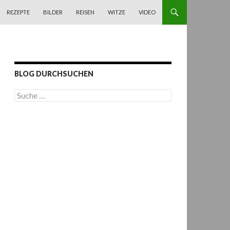
REZEPTE
BILDER
REISEN
WITZE
VIDEO
BLOG DURCHSUCHEN
S
u
c
h
e
n
a
c
h
: