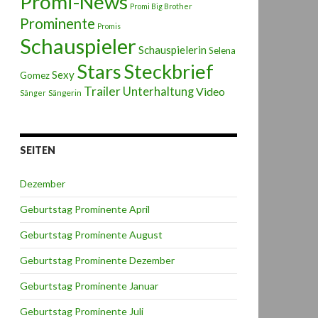
Promi-News
Promi Big Brother
Prominente
Promis
Schauspieler
Schauspielerin
Selena
Stars
Steckbrief
Sexy
Gomez
Trailer
Unterhaltung
Video
Sängerin
Sänger
SEITEN
Dezember
Geburtstag Prominente April
Geburtstag Prominente August
Geburtstag Prominente Dezember
Geburtstag Prominente Januar
Geburtstag Prominente Juli