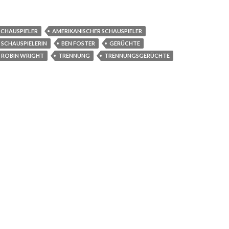
SCHAUSPIELER
AMERIKANISCHER SCHAUSPIELER
 SCHAUSPIELERIN
BEN FOSTER
GERÜCHTE
ROBIN WRIGHT
TRENNUNG
TRENNUNGSGERÜCHTE