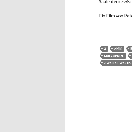
Saaleufern zwi
Ein Film von Pet
2
AMIS
B
KRIEGSENDE
ZWEITER WELTKR