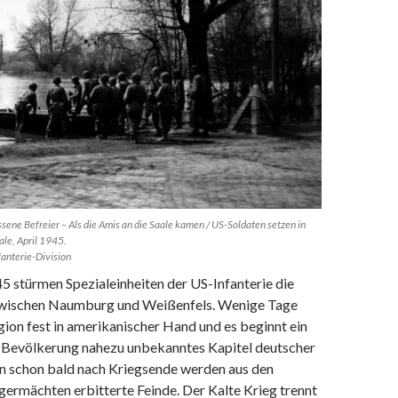
sene Befreier – Als die Amis an die Saale kamen / US-Soldaten setzen in
ale, April 1945.
anterie-Division
5 stürmen Spezialeinheiten der US-Infanterie die
zwischen Naumburg und Weißenfels. Wenige Tage
egion fest in amerikanischer Hand und es beginnt ein
Bevölkerung nahezu unbekanntes Kapitel deutscher
n schon bald nach Kriegsende werden aus den
ermächten erbitterte Feinde. Der Kalte Krieg trennt