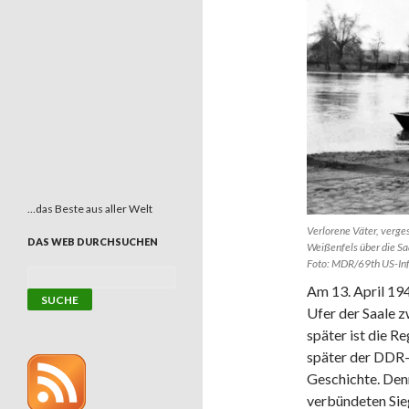
…das Beste aus aller Welt
Verlorene Väter, verges
DAS WEB DURCHSUCHEN
Weißenfels über die Sa
Foto: MDR/69th US-Inf
Am 13. April 194
Ufer der Saale 
später ist die R
später der DDR-
Geschichte. Den
verbündeten Sieg