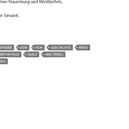
schen Naumburg und Weißenfels.
er Simank.
EFREIER
DDR
FILM
GESCHICHTE
KRIEG
REPORTAGE
SAALE
WELTKRIEG
IEG