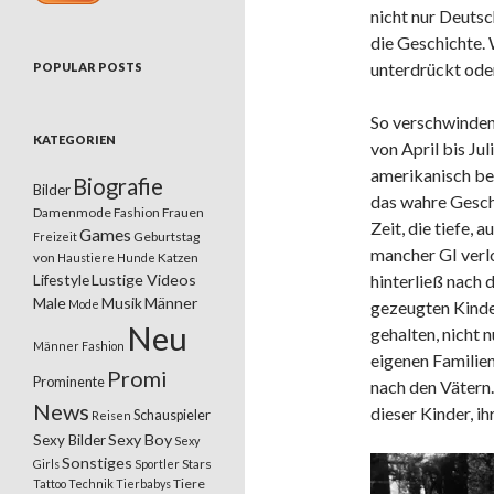
nicht nur Deutsc
die Geschichte. 
unterdrückt ode
POPULAR POSTS
So verschwinden
KATEGORIEN
von April bis Ju
amerikanisch bes
Biografie
Bilder
das wahre Gesche
Damenmode
Fashion
Frauen
Zeit, die tiefe, 
Games
Geburtstag
Freizeit
mancher GI verlo
von
Katzen
Haustiere
Hunde
Lifestyle
Lustige Videos
hinterließ nach 
Male
Musik
Männer
Mode
gezeugten Kinde
Neu
gehalten, nicht 
Männer Fashion
eigenen Familie
Promi
Prominente
nach den Vätern.
News
dieser Kinder, i
Schauspieler
Reisen
Sexy Boy
Sexy Bilder
Sexy
Sonstiges
Stars
Girls
Sportler
Tiere
Tattoo
Technik
Tierbabys