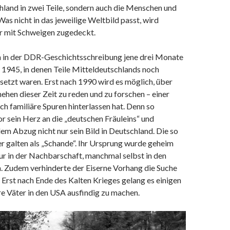
hland in zwei Teile, sondern auch die Menschen und
Was nicht in das jeweilige Weltbild passt, wird
r mit Schweigen zugedeckt.
 in der DDR-Geschichtsschreibung jene drei Monate
li 1945, in denen Teile Mitteldeutschlands noch
etzt waren. Erst nach 1990 wird es möglich, über
hen dieser Zeit zu reden und zu forschen – einer
auch familiäre Spuren hinterlassen hat. Denn so
r sein Herz an die „deutschen Fräuleins“ und
dem Abzug nicht nur sein Bild in Deutschland. Die so
r galten als „Schande“. Ihr Ursprung wurde geheim
nur in der Nachbarschaft, manchmal selbst in den
n. Zudem verhinderte der Eiserne Vorhang die Suche
 Erst nach Ende des Kalten Krieges gelang es einigen
hre Väter in den USA ausfindig zu machen.