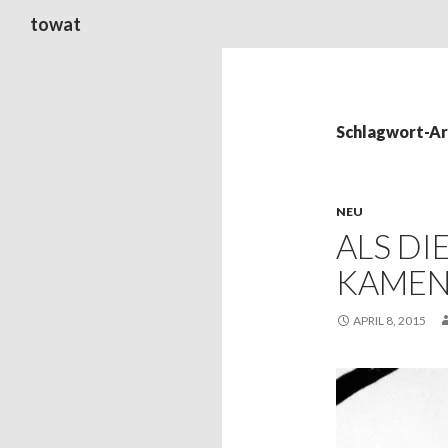
Suchen
towat
Schlagwort-Ar
NEU
ALS DI
KAME
APRIL 8, 2015