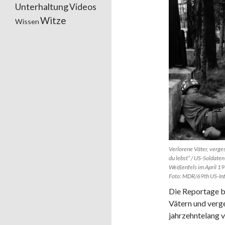
Unterhaltung
Videos
Witze
Wissen
Verlorene Väter, verge
du lebst“ / US-Soldate
Weißenfels im April 1
Foto: MDR/69th US-Inf
Die Reportage b
Vätern und verg
jahrzehntelang 