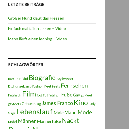
LETZTE BEITRÄGE
Großer Hund klaut das Fressen
Einfach mal fallen lassen – Video
Mann läuft einen looping – Video
SCHLAGWÖRTER
Biografie
Bikini
Barfuß
Boy
boyfeet
Fernsehen
Feet
Dschungelcamp
Fashion
feets
Film
Füße
Gay
Fetifisch
foot
Fußfetifisch
gayfeet
Kino
James Franco
Geburtstag
gayfeets
Lady
Lebenslauf
Mode
Male
Mann
Gaga
Nackt
Männer
Männerfüße
Model