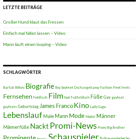
LETZTE BEITRÄGE
Großer Hund klaut das Fressen
Einfach mal fallen lassen – Video
Mann läuft einen looping – Video
SCHLAGWÖRTER
Biografie
Bikini
Feet
Barfuß
Boy
boyfeet
Dschungelcamp
Fashion
feets
Film
Fernsehen
Füße
Gay
Fetifisch
foot
Fußfetifisch
gayfeet
Kino
James Franco
Geburtstag
gayfeets
Lady Gaga
Lebenslauf
Mode
Männer
Male
Mann
Model
Promi-News
Nackt
Männerfüße
Promi Big Brother
Schauspieler
Prominente
Schauspielerin
Promis