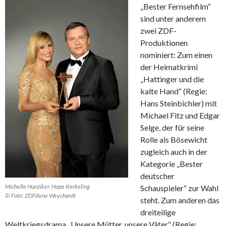
„Bester Fernsehfilm“
sind unter anderem
zwei ZDF-
Produktionen
nominiert: Zum einen
der Heimatkrimi
„Hattinger und die
kalte Hand“ (Regie:
Hans Steinbichler) mit
Michael Fitz und Edgar
Selge, der für seine
Rolle als Bösewicht
zugleich auch in der
Kategorie „Bester
deutscher
Michelle Hunziker, Hape Kerkeling
Schauspieler“ zur Wahl
© Foto: ZDF/Arne Weychardt
steht. Zum anderen das
dreiteilige
Weltkriegsdrama „Unsere Mütter, unsere Väter“ (Regie: