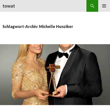
Suchen
towat
ZUM
PRIMÄR
INHALT
MENÜ
SPRINGEN
Schlagwort-Archiv: Michelle Hunziker