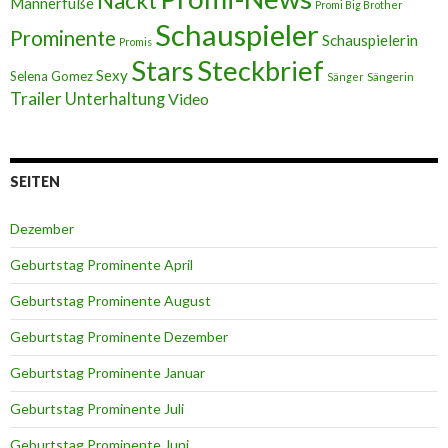
Nackt
Männerfüße
Promi Big Brother
Schauspieler
Prominente
Schauspielerin
Promis
Stars
Steckbrief
Sexy
Selena Gomez
Sängerin
Sänger
Trailer
Unterhaltung
Video
SEITEN
Dezember
Geburtstag Prominente April
Geburtstag Prominente August
Geburtstag Prominente Dezember
Geburtstag Prominente Januar
Geburtstag Prominente Juli
Geburtstag Prominente Juni