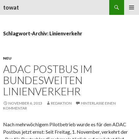
Suchen
towat
ZUM
PRIMÄR
INHALT
MENÜ
SPRINGEN
Schlagwort-Archiv: Linienverkehr
NEU
ADAC POSTBUS IM
BUNDESWEITEN
LINIENVERKEHR
NOVEMBER 6, 2013
REDAKTION
HINTERLASSE EINEN
KOMMENTAR
Nach mehrwöchigem Pilotbetrieb wurde es für den ADAC
Postbus jetzt ernst: Seit Freitag, 1. November, verkehrt der