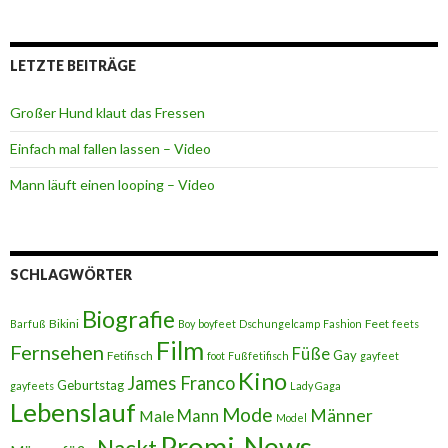
LETZTE BEITRÄGE
Großer Hund klaut das Fressen
Einfach mal fallen lassen – Video
Mann läuft einen looping – Video
SCHLAGWÖRTER
Biografie
Bikini
Feet
Barfuß
Boy
boyfeet
Dschungelcamp
Fashion
feets
Film
Fernsehen
Füße
Gay
Fetifisch
foot
Fußfetifisch
gayfeet
Kino
James Franco
Geburtstag
gayfeets
Lady Gaga
Lebenslauf
Mode
Männer
Male
Mann
Model
Promi-News