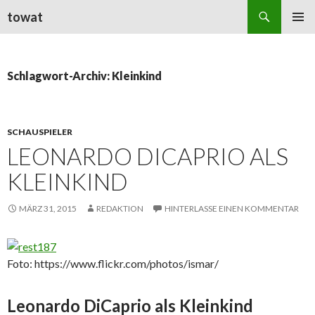
Suchen
towat
ZUM
PRIMÄR
INHALT
MENÜ
SPRINGEN
Schlagwort-Archiv: Kleinkind
SCHAUSPIELER
LEONARDO DICAPRIO ALS
KLEINKIND
MÄRZ 31, 2015
REDAKTION
HINTERLASSE EINEN KOMMENTAR
Foto: https://www.flickr.com/photos/ismar/
Leonardo DiCaprio als Kleinkind