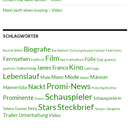
Mann läuft einen looping – Video
SCHLAGWÖRTER
Biografie
Bikini
Feet
Barfuß
Boy
boyfeet
Dschungelcamp
Fashion
feets
Film
Fernsehen
Füße
Gay
Fetifisch
foot
Fußfetifisch
gayfeet
Kino
James Franco
Geburtstag
gayfeets
Lady Gaga
Lebenslauf
Mode
Männer
Male
Mann
Model
Promi-News
Nackt
Männerfüße
Promi Big Brother
Schauspieler
Prominente
Schauspielerin
Promis
Stars
Steckbrief
Sexy
Selena Gomez
Sängerin
Sänger
Trailer
Unterhaltung
Video