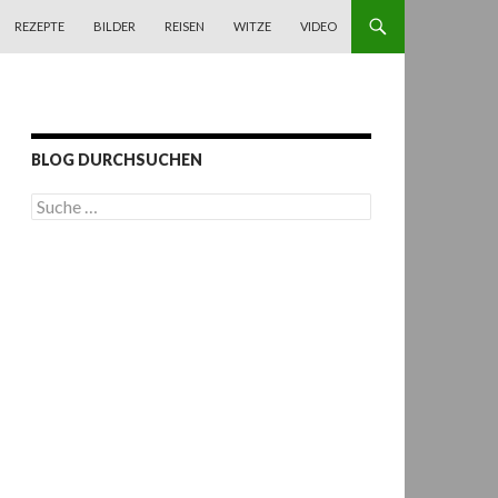
REZEPTE
BILDER
REISEN
WITZE
VIDEO
BLOG DURCHSUCHEN
S
u
c
h
e
n
a
c
h
: