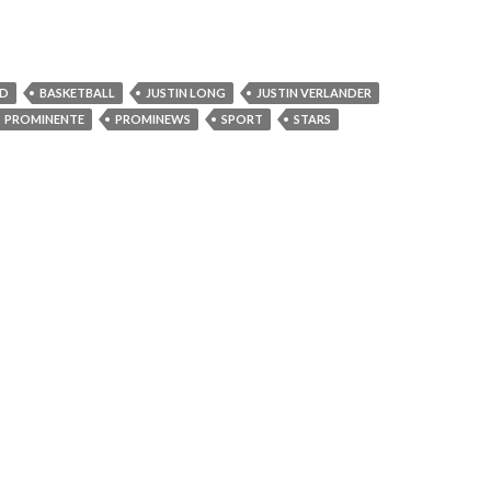
ED
BASKETBALL
JUSTIN LONG
JUSTIN VERLANDER
PROMINENTE
PROMINEWS
SPORT
STARS