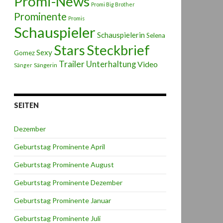
Promi-News
Promi Big Brother
Prominente
Promis
Schauspieler
Schauspielerin
Selena
Stars
Steckbrief
Sexy
Gomez
Trailer
Unterhaltung
Video
Sängerin
Sänger
SEITEN
Dezember
Geburtstag Prominente April
Geburtstag Prominente August
Geburtstag Prominente Dezember
Geburtstag Prominente Januar
Geburtstag Prominente Juli