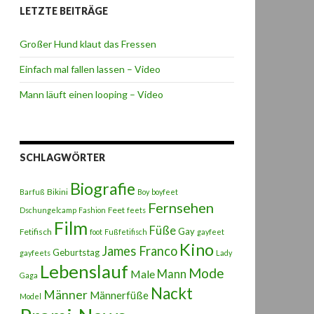
LETZTE BEITRÄGE
Großer Hund klaut das Fressen
Einfach mal fallen lassen – Video
Mann läuft einen looping – Video
SCHLAGWÖRTER
Biografie
Bikini
Barfuß
Boy
boyfeet
Fernsehen
Feet
Dschungelcamp
Fashion
feets
Film
Füße
Gay
Fetifisch
foot
Fußfetifisch
gayfeet
Kino
James Franco
Geburtstag
gayfeets
Lady
Lebenslauf
Mode
Male
Mann
Gaga
Nackt
Männer
Männerfüße
Model