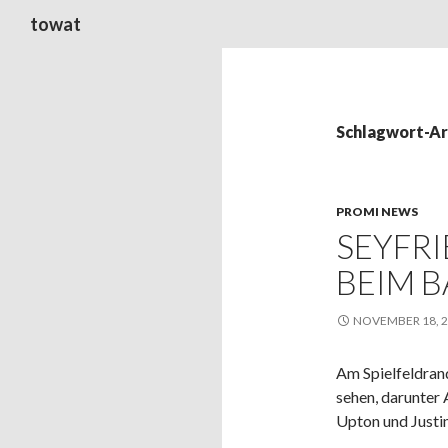
Suchen
towat
Schlagwort-Arc
PROMI NEWS
SEYFRI
BEIM B
NOVEMBER 18, 
Am Spielfeldran
sehen, darunter 
Upton und Justin