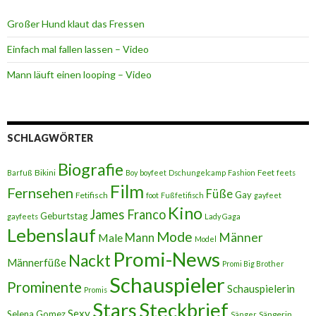
Großer Hund klaut das Fressen
Einfach mal fallen lassen – Video
Mann läuft einen looping – Video
SCHLAGWÖRTER
Biografie
Bikini
Feet
Barfuß
Boy
boyfeet
Dschungelcamp
Fashion
feets
Film
Fernsehen
Füße
Gay
Fetifisch
foot
Fußfetifisch
gayfeet
Kino
James Franco
Geburtstag
gayfeets
Lady Gaga
Lebenslauf
Mode
Männer
Male
Mann
Model
Promi-News
Nackt
Männerfüße
Promi Big Brother
Schauspieler
Prominente
Schauspielerin
Promis
Stars
Steckbrief
Sexy
Selena Gomez
Sängerin
Sänger