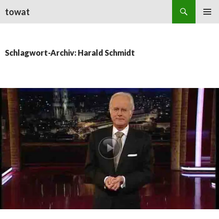
Suchen
towat
ZUM
PRIMÄR
INHALT
MENÜ
SPRINGEN
Schlagwort-Archiv: Harald Schmidt