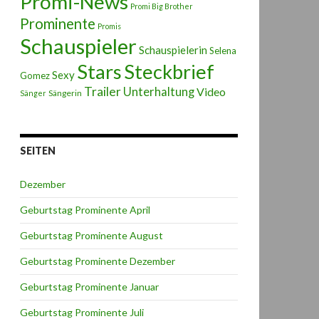
Promi-News
Promi Big Brother
Prominente
Promis
Schauspieler
Schauspielerin
Selena
Stars
Steckbrief
Sexy
Gomez
Trailer
Unterhaltung
Video
Sängerin
Sänger
SEITEN
Dezember
Geburtstag Prominente April
Geburtstag Prominente August
Geburtstag Prominente Dezember
Geburtstag Prominente Januar
Geburtstag Prominente Juli