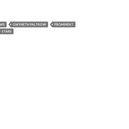
EWS
GWYNETH PALTROW
PROMINENT
STARS