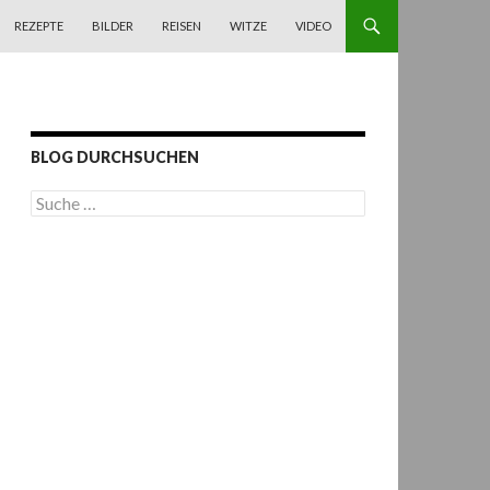
REZEPTE
BILDER
REISEN
WITZE
VIDEO
BLOG DURCHSUCHEN
S
u
c
h
e
n
a
c
h
: