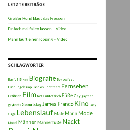
LETZTE BEITRÄGE
Großer Hund klaut das Fressen
Einfach mal fallen lassen – Video
Mann läuft einen looping – Video
SCHLAGWÖRTER
Biografie
Bikini
Barfuß
Boy
boyfeet
Fernsehen
Feet
Dschungelcamp
Fashion
feets
Film
Füße
Gay
Fetifisch
foot
Fußfetifisch
gayfeet
Kino
James Franco
Geburtstag
gayfeets
Lady
Lebenslauf
Mode
Male
Mann
Gaga
Nackt
Männer
Männerfüße
Model