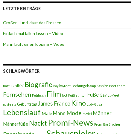
LETZTE BEITRÄGE
Großer Hund klaut das Fressen
Einfach mal fallen lassen – Video
Mann läuft einen looping – Video
SCHLAGWÖRTER
Biografie
Bikini
Feet
Barfuß
Boy
boyfeet
Dschungelcamp
Fashion
feets
Film
Fernsehen
Füße
Gay
Fetifisch
foot
Fußfetifisch
gayfeet
Kino
James Franco
Geburtstag
gayfeets
Lady Gaga
Lebenslauf
Mode
Männer
Male
Mann
Model
Promi-News
Nackt
Männerfüße
Promi Big Brother
Schauspieler