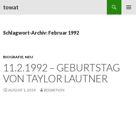
Suchen
towat
ZUM
PRIMÄR
INHALT
MENÜ
SPRINGEN
Schlagwort-Archiv: Februar 1992
BIOGRAFIE
,
NEU
11.2.1992 – GEBURTSTAG
VON TAYLOR LAUTNER
AUGUST 1, 2014
REDAKTION