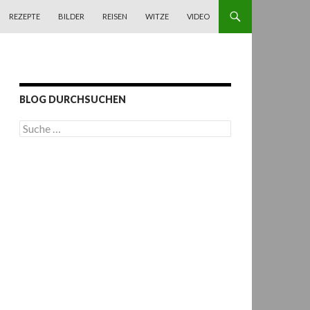
REZEPTE
BILDER
REISEN
WITZE
VIDEO
BLOG DURCHSUCHEN
S
u
c
h
e
n
a
c
h
: