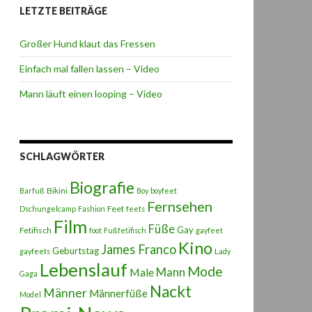
LETZTE BEITRÄGE
Großer Hund klaut das Fressen
Einfach mal fallen lassen – Video
Mann läuft einen looping – Video
SCHLAGWÖRTER
Biografie
Bikini
Barfuß
Boy
boyfeet
Fernsehen
Feet
Dschungelcamp
Fashion
feets
Film
Füße
Gay
Fetifisch
foot
Fußfetifisch
gayfeet
Kino
James Franco
Geburtstag
gayfeets
Lady
Lebenslauf
Mode
Male
Mann
Gaga
Nackt
Männer
Männerfüße
Model