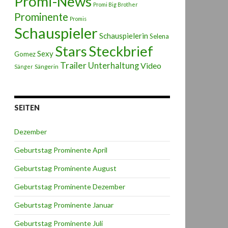
Promi-News
Promi Big Brother
Prominente
Promis
Schauspieler
Schauspielerin
Selena
Stars
Steckbrief
Sexy
Gomez
Trailer
Unterhaltung
Video
Sängerin
Sänger
SEITEN
Dezember
Geburtstag Prominente April
Geburtstag Prominente August
Geburtstag Prominente Dezember
Geburtstag Prominente Januar
Geburtstag Prominente Juli