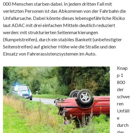
000 Menschen starben dabei. In jedem dritten Fall mit
verletzten Personen ist das Abkommen von der Fahrbahn die
Unfallursache. Dabei könnte dieses lebensgefährliche Risiko
laut ADAC mit drei einfachen Mitteln deutlich reduziert
werden: mit strukturierten Seitenmarkierungen
(Rumpelstreifen), durch ein stabiles Bankett (unbefestigter
Seitenstreifen) auf gleicher Höhe wie die Straße und den
Einsatz von Fahrerassistenzsystemen im Auto.
Knap
p 1
800
der
schwe
ren
Unfäll
e
durch
das