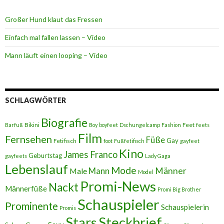
Großer Hund klaut das Fressen
Einfach mal fallen lassen – Video
Mann läuft einen looping – Video
SCHLAGWÖRTER
Biografie
Bikini
Feet
Barfuß
Boy
boyfeet
Dschungelcamp
Fashion
feets
Film
Fernsehen
Füße
Gay
Fetifisch
foot
Fußfetifisch
gayfeet
Kino
James Franco
Geburtstag
gayfeets
Lady Gaga
Lebenslauf
Mode
Männer
Male
Mann
Model
Promi-News
Nackt
Männerfüße
Promi Big Brother
Schauspieler
Prominente
Schauspielerin
Promis
Stars
Steckbrief