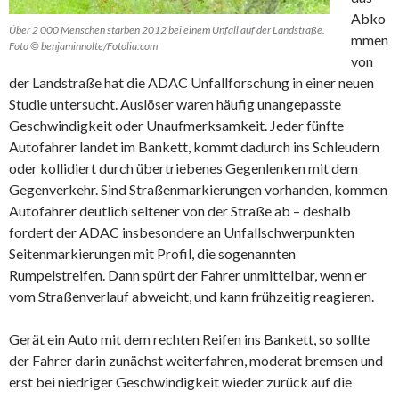
Abko
Über 2 000 Menschen starben 2012 bei einem Unfall auf der Landstraße.
mmen
Foto © benjaminnolte/Fotolia.com
von
der Landstraße hat die ADAC Unfallforschung in einer neuen
Studie untersucht. Auslöser waren häufig unangepasste
Geschwindigkeit oder Unaufmerksamkeit. Jeder fünfte
Autofahrer landet im Bankett, kommt dadurch ins Schleudern
oder kollidiert durch übertriebenes Gegenlenken mit dem
Gegenverkehr. Sind Straßenmarkierungen vorhanden, kommen
Autofahrer deutlich seltener von der Straße ab – deshalb
fordert der ADAC insbesondere an Unfallschwerpunkten
Seitenmarkierungen mit Profil, die sogenannten
Rumpelstreifen. Dann spürt der Fahrer unmittelbar, wenn er
vom Straßenverlauf abweicht, und kann frühzeitig reagieren.
Gerät ein Auto mit dem rechten Reifen ins Bankett, so sollte
der Fahrer darin zunächst weiterfahren, moderat bremsen und
erst bei niedriger Geschwindigkeit wieder zurück auf die