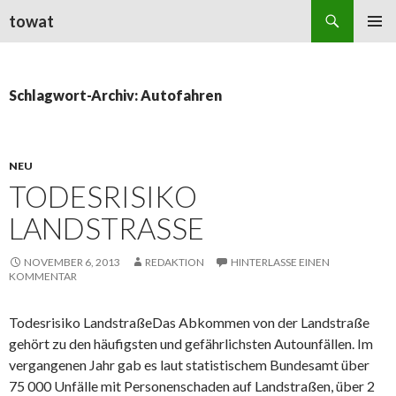
Suchen
towat
ZUM
PRIMÄR
INHALT
MENÜ
SPRINGEN
Schlagwort-Archiv: Autofahren
NEU
TODESRISIKO
LANDSTRASSE
NOVEMBER 6, 2013
REDAKTION
HINTERLASSE EINEN
KOMMENTAR
Todesrisiko LandstraßeDas Abkommen von der Landstraße
gehört zu den häufigsten und gefährlichsten Autounfällen. Im
vergangenen Jahr gab es laut statistischem Bundesamt über
75 000 Unfälle mit Personenschaden auf Landstraßen, über 2