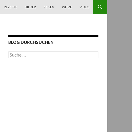
REZEPTE
BILDER
REISEN
WITZE
VIDEO
BLOG DURCHSUCHEN
S
u
c
h
e
n
a
c
h
: