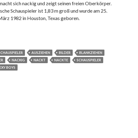
macht sich nackig und zeigt seinen freien Oberkörper.
sche Schauspieler ist 1,83 m groß und wurde am 25.
ärz 1982 in Houston, Texas geboren.
SCHAUSPIELER
AUSZIEHEN
BILDER
BLANKZIEHEN
ER
NACKIG
NACKT
NACKTE
SCHAUSPIELER
EXY BOYS