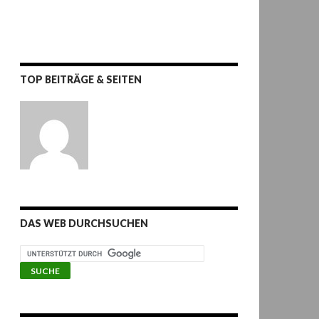
TOP BEITRÄGE & SEITEN
DAS WEB DURCHSUCHEN