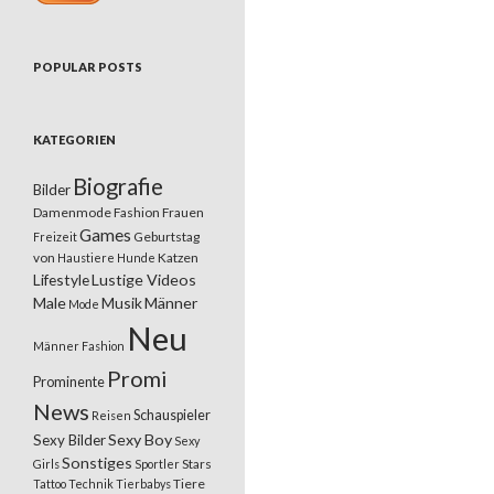
POPULAR POSTS
KATEGORIEN
Biografie
Bilder
Damenmode
Fashion
Frauen
Games
Geburtstag
Freizeit
von
Katzen
Haustiere
Hunde
Lifestyle
Lustige Videos
Male
Musik
Männer
Mode
Neu
Männer Fashion
Promi
Prominente
News
Schauspieler
Reisen
Sexy Boy
Sexy Bilder
Sexy
Sonstiges
Stars
Girls
Sportler
Tiere
Tattoo
Technik
Tierbabys