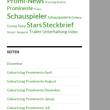
Promi-News
Promi Big Brother
Prominente
Promis
Schauspieler
Schauspielerin
Selena
Stars
Steckbrief
Sexy
Gomez
Trailer
Unterhaltung
Video
Sängerin
Sänger
SEITEN
Dezember
Geburtstag Prominente April
Geburtstag Prominente August
Geburtstag Prominente Dezember
Geburtstag Prominente Januar
Geburtstag Prominente Juli