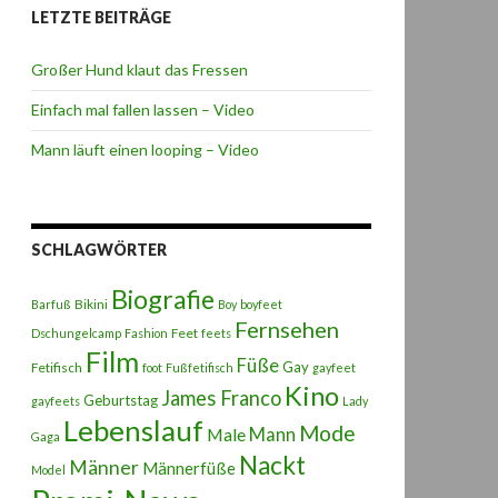
LETZTE BEITRÄGE
Großer Hund klaut das Fressen
Einfach mal fallen lassen – Video
Mann läuft einen looping – Video
SCHLAGWÖRTER
Biografie
Bikini
Barfuß
Boy
boyfeet
Fernsehen
Feet
Dschungelcamp
Fashion
feets
Film
Füße
Gay
Fetifisch
foot
Fußfetifisch
gayfeet
Kino
James Franco
Geburtstag
gayfeets
Lady
Lebenslauf
Mode
Male
Mann
Gaga
Nackt
Männer
Männerfüße
Model