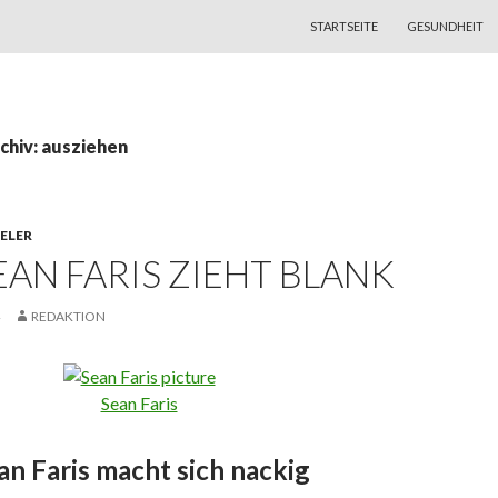
ZUM INHALT SPRINGEN
STARTSEITE
GESUNDHEIT
chiv: ausziehen
ELER
EAN FARIS ZIEHT BLANK
REDAKTION
Sean Faris
an Faris macht sich nackig