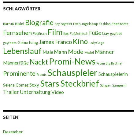
SCHLAGWÖRTER
Biografie
Bikini
Feet
Barfuß
Boy
boyfeet
Dschungelcamp
Fashion
feets
Film
Fernsehen
Füße
Gay
Fetifisch
foot
Fußfetifisch
gayfeet
Kino
James Franco
Geburtstag
gayfeets
Lady Gaga
Lebenslauf
Mode
Männer
Male
Mann
Model
Promi-News
Nackt
Männerfüße
Promi Big Brother
Schauspieler
Prominente
Schauspielerin
Promis
Stars
Steckbrief
Sexy
Selena Gomez
Sängerin
Sänger
Trailer
Unterhaltung
Video
SEITEN
Dezember