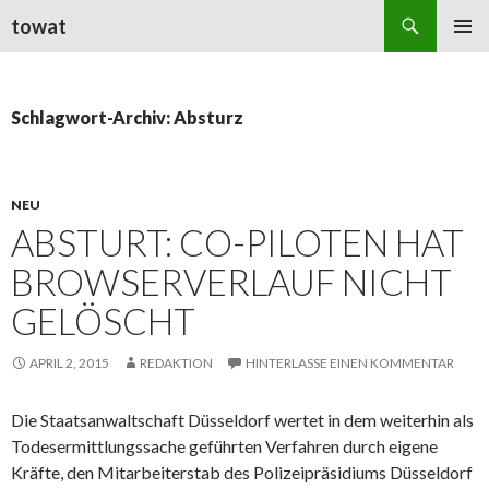
Suchen
towat
ZUM
PRIMÄR
INHALT
MENÜ
SPRINGEN
Schlagwort-Archiv: Absturz
NEU
ABSTURT: CO-PILOTEN HAT
BROWSERVERLAUF NICHT
GELÖSCHT
APRIL 2, 2015
REDAKTION
HINTERLASSE EINEN KOMMENTAR
Die Staatsanwaltschaft Düsseldorf wertet in dem weiterhin als
Todesermittlungssache geführten Verfahren durch eigene
Kräfte, den Mitarbeiterstab des Polizeipräsidiums Düsseldorf