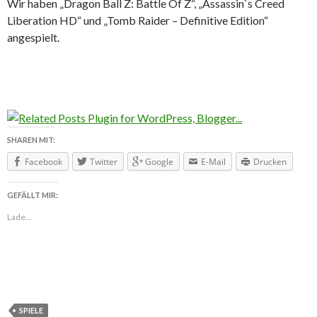
Wir haben „Dragon Ball Z: Battle Of Z“, „Assassin`s Creed
Liberation HD“ und „Tomb Raider – Definitive Edition“
angespielt.
SHAREN MIT:
Facebook
Twitter
Google
E-Mail
Drucken
GEFÄLLT MIR:
Lade...
SPIELE