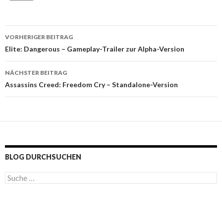
VORHERIGER BEITRAG
Beitragsnavigation
Elite: Dangerous – Gameplay-Trailer zur Alpha-Version
NÄCHSTER BEITRAG
Assassins Creed: Freedom Cry – Standalone-Version
BLOG DURCHSUCHEN
S
u
c
h
e
n