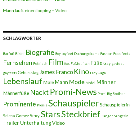
Mann läuft einen looping – Video
SCHLAGWÖRTER
Biografie
Bikini
Feet
Barfuß
Boy
boyfeet
Dschungelcamp
Fashion
feets
Film
Fernsehen
Füße
Gay
Fetifisch
foot
Fußfetifisch
gayfeet
Kino
James Franco
Geburtstag
gayfeets
Lady Gaga
Lebenslauf
Mode
Männer
Male
Mann
Model
Promi-News
Nackt
Männerfüße
Promi Big Brother
Schauspieler
Prominente
Schauspielerin
Promis
Stars
Steckbrief
Sexy
Selena Gomez
Sängerin
Sänger
Trailer
Unterhaltung
Video