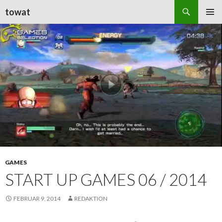
Suchen
towat
ZUM
PRIMÄR
INHALT
MENÜ
SPRINGEN
GAMES
START UP GAMES 06 / 2014
FEBRUAR 9, 2014
REDAKTION