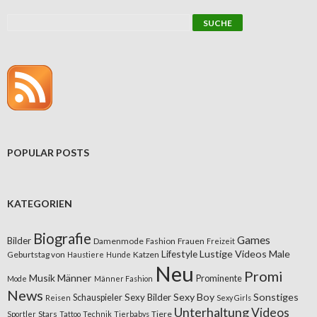
POPULAR POSTS
KATEGORIEN
Biografie
Games
Bilder
Damenmode
Fashion
Frauen
Freizeit
Lifestyle
Lustige Videos
Male
Geburtstag von
Katzen
Haustiere
Hunde
Neu
Promi
Musik
Männer
Prominente
Mode
Männer Fashion
News
Sexy Boy
Sonstiges
Sexy Bilder
Schauspieler
Reisen
Sexy Girls
Unterhaltung
Videos
Stars
Tiere
Sportler
Tattoo
Technik
Tierbabys