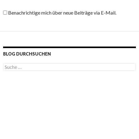
Benachrichtige mich über neue Beiträge via E-Mail.
BLOG DURCHSUCHEN
S
u
c
h
e
n
a
c
h
: