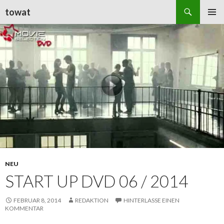
Suchen
towat
ZUM
PRIMÄR
INHALT
MENÜ
SPRINGEN
NEU
START UP DVD 06 / 2014
FEBRUAR 8, 2014
REDAKTION
HINTERLASSE EINEN
KOMMENTAR