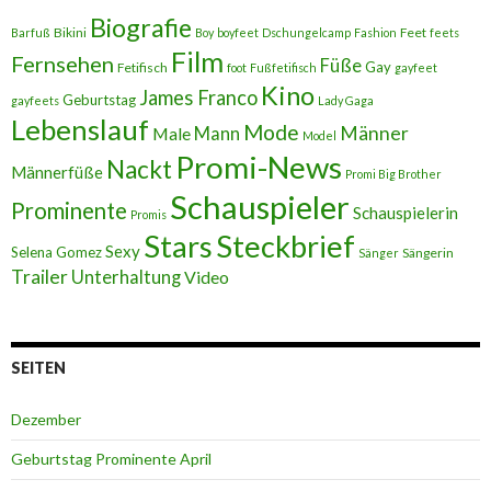
Biografie
Bikini
Feet
Barfuß
Boy
boyfeet
Dschungelcamp
Fashion
feets
Film
Fernsehen
Füße
Gay
Fetifisch
foot
Fußfetifisch
gayfeet
Kino
James Franco
Geburtstag
gayfeets
Lady Gaga
Lebenslauf
Mode
Männer
Male
Mann
Model
Promi-News
Nackt
Männerfüße
Promi Big Brother
Schauspieler
Prominente
Schauspielerin
Promis
Stars
Steckbrief
Sexy
Selena Gomez
Sängerin
Sänger
Trailer
Unterhaltung
Video
SEITEN
Dezember
Geburtstag Prominente April