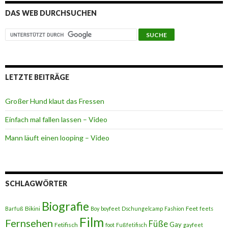
DAS WEB DURCHSUCHEN
LETZTE BEITRÄGE
Großer Hund klaut das Fressen
Einfach mal fallen lassen – Video
Mann läuft einen looping – Video
SCHLAGWÖRTER
Biografie
Bikini
Feet
Barfuß
Boy
boyfeet
Dschungelcamp
Fashion
feets
Film
Fernsehen
Füße
Gay
Fetifisch
foot
Fußfetifisch
gayfeet