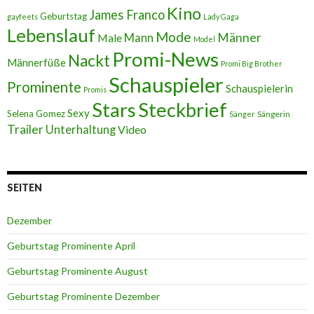
Kino
James Franco
Geburtstag
gayfeets
Lady Gaga
Lebenslauf
Mode
Männer
Male
Mann
Model
Promi-News
Nackt
Männerfüße
Promi Big Brother
Schauspieler
Prominente
Schauspielerin
Promis
Stars
Steckbrief
Sexy
Selena Gomez
Sängerin
Sänger
Trailer
Unterhaltung
Video
SEITEN
Dezember
Geburtstag Prominente April
Geburtstag Prominente August
Geburtstag Prominente Dezember