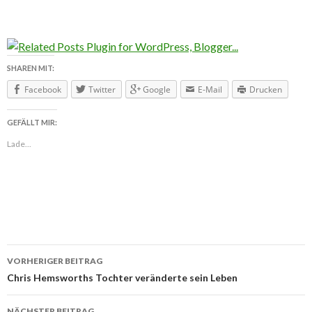
SHAREN MIT:
Facebook
Twitter
Google
E-Mail
Drucken
GEFÄLLT MIR:
Lade...
VORHERIGER BEITRAG
Beitragsnavigation
Chris Hemsworths Tochter veränderte sein Leben
NÄCHSTER BEITRAG