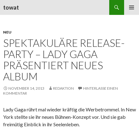
Suchen
towat
ZUM
PRIMÄR
INHALT
MENÜ
SPRINGEN
NEU
SPEKTAKULÄRE RELEASE-
PARTY – LADY GAGA
PRÄSENTIERT NEUES
ALBUM
NOVEMBER 14, 2013
REDAKTION
HINTERLASSE EINEN
KOMMENTAR
Lady Gaga rührt mal wieder kräftig die Werbetrommel. In New
York stellte sie ihr neues Bühnen-Konzept vor. Und sie gab
freimütig Einblick in ihr Seelenleben.