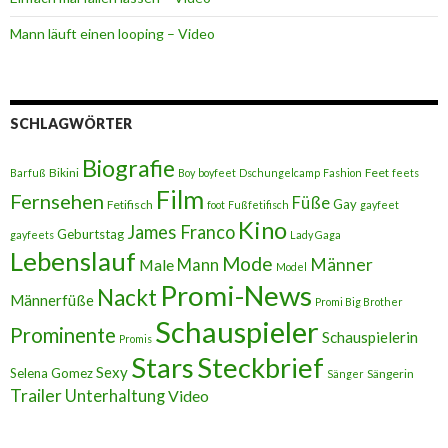
Mann läuft einen looping – Video
SCHLAGWÖRTER
Biografie
Bikini
Feet
Barfuß
Boy
boyfeet
Dschungelcamp
Fashion
feets
Film
Fernsehen
Füße
Gay
Fetifisch
foot
Fußfetifisch
gayfeet
Kino
James Franco
Geburtstag
gayfeets
Lady Gaga
Lebenslauf
Mode
Männer
Male
Mann
Model
Promi-News
Nackt
Männerfüße
Promi Big Brother
Schauspieler
Prominente
Schauspielerin
Promis
Stars
Steckbrief
Sexy
Selena Gomez
Sängerin
Sänger
Trailer
Unterhaltung
Video