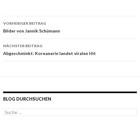
VORHERIGER BEITRAG
Beitragsnavigation
Bilder von Jannik Schümann
NÄCHSTER BEITRAG
Abgeschminkt: Koreanerin landet viralen Hit
BLOG DURCHSUCHEN
S
u
c
h
e
n