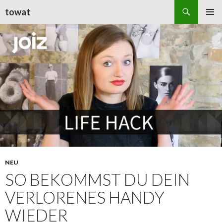
Suchen
towat
ZUM
PRIMÄR
INHALT
MENÜ
SPRINGEN
NEU
SO BEKOMMST DU DEIN
VERLORENES HANDY
WIEDER