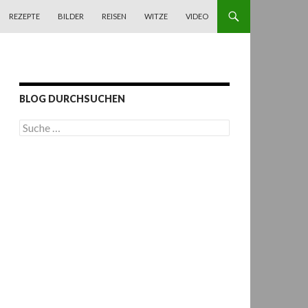
REZEPTE
BILDER
REISEN
WITZE
VIDEO
BLOG DURCHSUCHEN
S
u
c
h
e
n
a
c
h
: