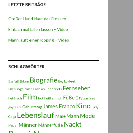
LETZTE BEITRÄGE
Großer Hund klaut das Fressen
Einfach mal fallen lassen – Video
Mann läuft einen looping – Video
SCHLAGWÖRTER
Biografie
Bikini
Barfuß
Boy
boyfeet
Fernsehen
Feet
Dschungelcamp
Fashion
feets
Film
Füße
Gay
Fetifisch
foot
Fußfetifisch
gayfeet
Kino
James Franco
Geburtstag
gayfeets
Lady
Lebenslauf
Mode
Male
Mann
Gaga
Nackt
Männer
Männerfüße
Model