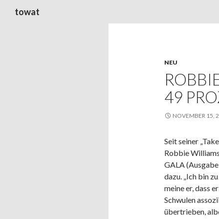
Suchen
towat
NEU
ROBBIE
49 PR
NOVEMBER 15, 
Seit seiner „Tak
Robbie Williams
GALA (Ausgabe 4
dazu. „Ich bin zu
meine er, dass e
Schwulen assoziie
übertrieben, albe