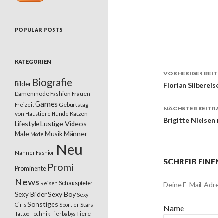
POPULAR POSTS
KATEGORIEN
VORHERIGER BEI
Biografie
Bilder
Beitrags
Florian Silbereis
Damenmode
Fashion
Frauen
Games
Geburtstag
Freizeit
NÄCHSTER BEITR
von
Katzen
Haustiere
Hunde
Brigitte Nielsen
Lifestyle
Lustige Videos
Male
Musik
Männer
Mode
Neu
Männer Fashion
SCHREIB EIN
Promi
Prominente
News
Schauspieler
Reisen
Deine E-Mail-Adre
Sexy Boy
Sexy Bilder
Sexy
Sonstiges
Stars
Girls
Sportler
Name
Tiere
Tattoo
Technik
Tierbabys