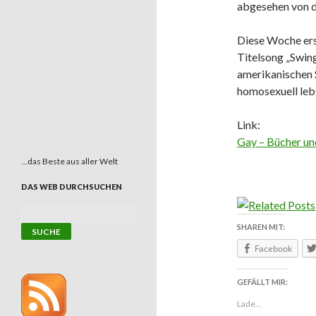
abgesehen von d
Diese Woche ers
Titelsong „Swin
amerikanischen 
homosexuell leb
Link:
Gay – Bücher un
…das Beste aus aller Welt
DAS WEB DURCHSUCHEN
SHAREN MIT:
Facebook
GEFÄLLT MIR:
Lade...