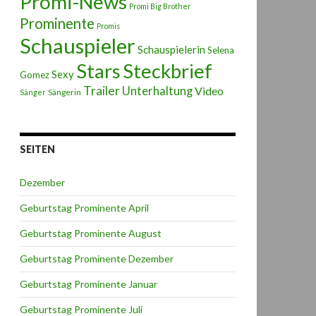
Promi-News
Promi Big Brother
Prominente
Promis
Schauspieler
Schauspielerin
Selena
Stars
Steckbrief
Sexy
Gomez
Trailer
Unterhaltung
Video
Sängerin
Sänger
SEITEN
Dezember
Geburtstag Prominente April
Geburtstag Prominente August
Geburtstag Prominente Dezember
Geburtstag Prominente Januar
Geburtstag Prominente Juli