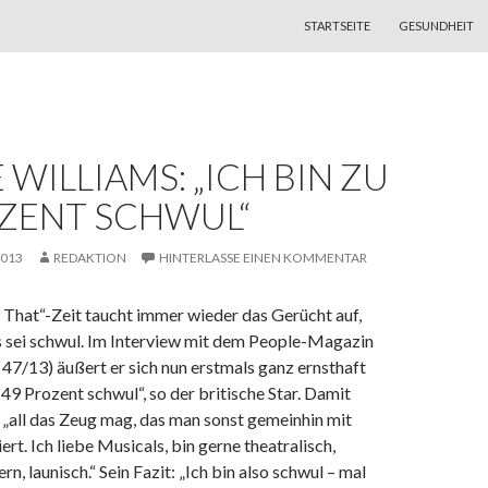
ZUM INHALT SPRINGEN
STARTSEITE
GESUNDHEIT
 WILLIAMS: „ICH BIN ZU
OZENT SCHWUL“
2013
REDAKTION
HINTERLASSE EINEN KOMMENTAR
e That“-Zeit taucht immer wieder das Gerücht auf,
 sei schwul. Im Interview mit dem People-Magazin
7/13) äußert er sich nun erstmals ganz ernsthaft
 49 Prozent schwul“, so der britische Star. Damit
r „all das Zeug mag, das man sonst gemeinhin mit
rt. Ich liebe Musicals, bin gerne theatralisch,
rn, launisch.“ Sein Fazit: „Ich bin also schwul – mal