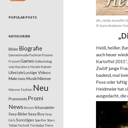
POPULAR POSTS
Die „Heiße Kartoffel 20
© Karin Heidmeier Fot
„D
KATEGORIEN
Biografie
Heiß, heißer, Ba
Bilder
auch heuer wied
Damenmode
Fashion
Frauen
Games
Kartoffel 2015“,
Geburtstag
Freizeit
von
Katzen
Haustiere
Hunde
Zwölf junge Frau
Lifestyle
Lustige Videos
badend, mal bei
Male
Musik
Männer
Mode
Pose oder luftig
Neu
Heidmeier hat s
Männer Fashion
ausgedacht, die 
Promi
Prominente
News
Schauspieler
Reisen
Sexy Boy
Sexy Bilder
Sexy
Sonstiges
Stars
Girls
Sportler
Tiere
Tattoo
Technik
Tierbabys