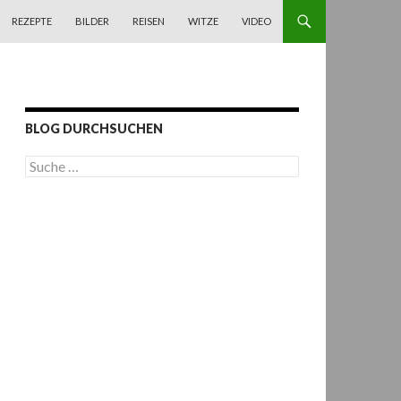
REZEPTE
BILDER
REISEN
WITZE
VIDEO
BLOG DURCHSUCHEN
S
u
c
h
e
n
a
c
h
: