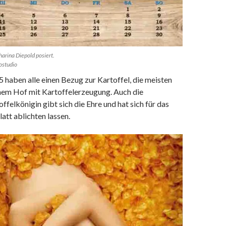
harina Diepold posiert.
ostudio
haben alle einen Bezug zur Kartoffel, die meisten
em Hof mit Kartoffelerzeugung. Auch die
ffelkönigin gibt sich die Ehre und hat sich für das
att ablichten lassen.