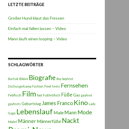
LETZTE BEITRÄGE
Großer Hund klaut das Fressen
Einfach mal fallen lassen – Video
Mann läuft einen looping – Video
SCHLAGWÖRTER
Biografie
Bikini
Barfuß
Boy
boyfeet
Fernsehen
Feet
Dschungelcamp
Fashion
feets
Film
Füße
Gay
Fetifisch
foot
Fußfetifisch
gayfeet
Kino
James Franco
Geburtstag
gayfeets
Lady
Lebenslauf
Mode
Male
Mann
Gaga
Nackt
Männer
Männerfüße
Model