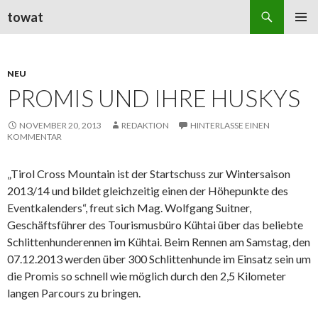
Suchen
towat
ZUM
PRIMÄR
INHALT
MENÜ
SPRINGEN
NEU
PROMIS UND IHRE HUSKYS
NOVEMBER 20, 2013
REDAKTION
HINTERLASSE EINEN
KOMMENTAR
„Tirol Cross Mountain ist der Startschuss zur Wintersaison
2013/14 und bildet gleichzeitig einen der Höhepunkte des
Eventkalenders“, freut sich Mag. Wolfgang Suitner,
Geschäftsführer des Tourismusbüro Kühtai über das beliebte
Schlittenhunderennen im Kühtai. Beim Rennen am Samstag, den
07.12.2013 werden über 300 Schlittenhunde im Einsatz sein um
die Promis so schnell wie möglich durch den 2,5 Kilometer
langen Parcours zu bringen.