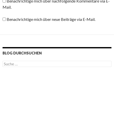
Benachrichtige mich über nachfolgende Kommentare via E-
Mail.
Benachrichtige mich über neue Beiträge via E-Mail.
BLOG DURCHSUCHEN
S
u
c
h
e
n
a
c
h
: