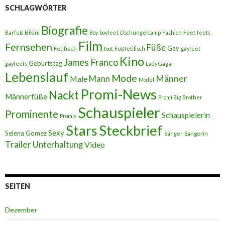
SCHLAGWÖRTER
Biografie
Bikini
Feet
Barfuß
Boy
boyfeet
Dschungelcamp
Fashion
feets
Film
Fernsehen
Füße
Gay
Fetifisch
foot
Fußfetifisch
gayfeet
Kino
James Franco
Geburtstag
gayfeets
Lady Gaga
Lebenslauf
Mode
Männer
Male
Mann
Model
Promi-News
Nackt
Männerfüße
Promi Big Brother
Schauspieler
Prominente
Schauspielerin
Promis
Stars
Steckbrief
Sexy
Selena Gomez
Sängerin
Sänger
Trailer
Unterhaltung
Video
SEITEN
Dezember