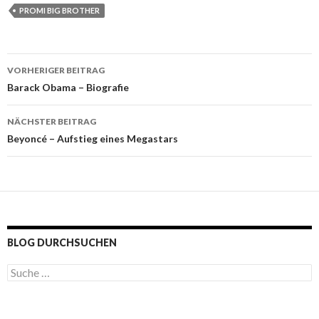
PROMI BIG BROTHER
VORHERIGER BEITRAG
Beitragsnavigation
Barack Obama – Biografie
NÄCHSTER BEITRAG
Beyoncé – Aufstieg eines Megastars
BLOG DURCHSUCHEN
S
u
c
h