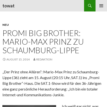
Suchen
towat
ZUM
PRIMÄR
INHALT
MENÜ
SPRINGEN
NEU
PROMI BIG BROTHER:
MARIO-MAX PRINZ ZU
SCHAUMBURG-LIPPE
AUGUST 15, 2014
REDAKTION
„Der Prinz ohne Allüren“: Mario-Max Prinz zu Schaumburg-
Lippe (36) zieht am 15. August (20:15 Uhr, SAT.1) ins „Promi
Big Brother“-Haus. Die SAT.1-Show wird für den 36-Jährigen
eine ganz persönliche Herausforderung: „Ich bin ein totaler
Internet-und Kommunikations-Junkie.
Ich weiß gar nicht, was