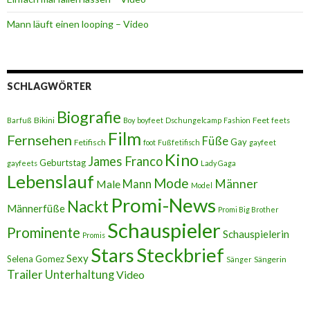
Mann läuft einen looping – Video
SCHLAGWÖRTER
Biografie
Bikini
Feet
Barfuß
Boy
boyfeet
Dschungelcamp
Fashion
feets
Film
Fernsehen
Füße
Gay
Fetifisch
foot
Fußfetifisch
gayfeet
Kino
James Franco
Geburtstag
gayfeets
Lady Gaga
Lebenslauf
Mode
Männer
Male
Mann
Model
Promi-News
Nackt
Männerfüße
Promi Big Brother
Schauspieler
Prominente
Schauspielerin
Promis
Stars
Steckbrief
Sexy
Selena Gomez
Sängerin
Sänger
Trailer
Unterhaltung
Video