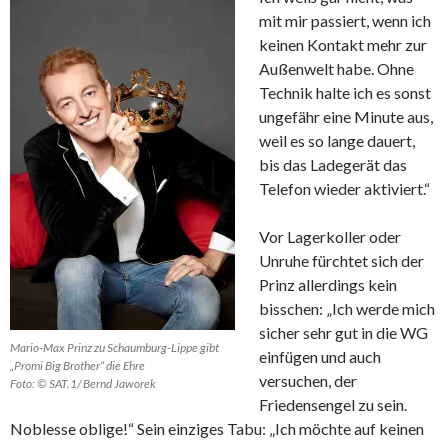
mit mir passiert, wenn ich
keinen Kontakt mehr zur
Außenwelt habe. Ohne
Technik halte ich es sonst
ungefähr eine Minute aus,
weil es so lange dauert,
bis das Ladegerät das
Telefon wieder aktiviert.“
Vor Lagerkoller oder
Unruhe fürchtet sich der
Prinz allerdings kein
bisschen: „Ich werde mich
sicher sehr gut in die WG
Mario-Max Prinz zu Schaumburg-Lippe gibt
einfügen und auch
„Promi Big Brother“ die Ehre
versuchen, der
Foto: © SAT.1/ Bernd Jaworek
Friedensengel zu sein.
Noblesse oblige!“ Sein einziges Tabu: „Ich möchte auf keinen