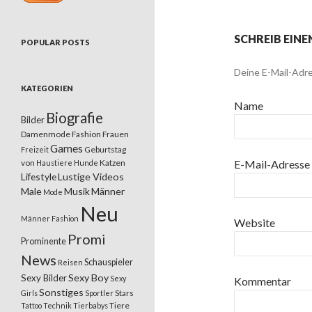
SCHREIB EIN
POPULAR POSTS
Deine E-Mail-Adre
KATEGORIEN
Name
Biografie
Bilder
Damenmode
Fashion
Frauen
Games
Geburtstag
Freizeit
von
Katzen
E-Mail-Adresse
Haustiere
Hunde
Lifestyle
Lustige Videos
Male
Musik
Männer
Mode
Neu
Männer Fashion
Website
Promi
Prominente
News
Schauspieler
Reisen
Sexy Boy
Sexy Bilder
Sexy
Kommentar
Sonstiges
Stars
Girls
Sportler
Tiere
Tattoo
Technik
Tierbabys