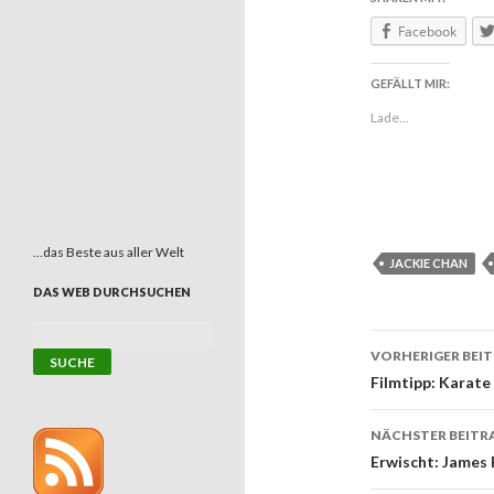
Facebook
GEFÄLLT MIR:
Lade...
…das Beste aus aller Welt
JACKIE CHAN
DAS WEB DURCHSUCHEN
VORHERIGER BEI
Beitrags
Filmtipp: Karate
NÄCHSTER BEITR
Erwischt: James