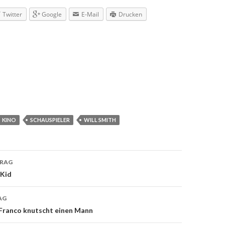
Twitter
Google
E-Mail
Drucken
KINO
SCHAUSPIELER
WILL SMITH
TRAG
navigation
 Kid
AG
 Franco knutscht einen Mann