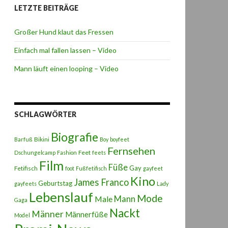
LETZTE BEITRÄGE
Großer Hund klaut das Fressen
Einfach mal fallen lassen – Video
Mann läuft einen looping – Video
SCHLAGWÖRTER
Biografie
Bikini
Barfuß
Boy
boyfeet
Fernsehen
Feet
Dschungelcamp
Fashion
feets
Film
Füße
Gay
Fetifisch
foot
Fußfetifisch
gayfeet
Kino
James Franco
Geburtstag
gayfeets
Lady
Lebenslauf
Mode
Male
Mann
Gaga
Nackt
Männer
Männerfüße
Model