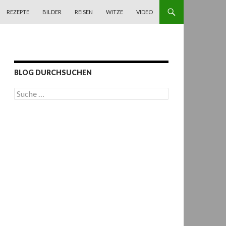
REZEPTE
BILDER
REISEN
WITZE
VIDEO
BLOG DURCHSUCHEN
S
u
c
h
e
n
a
c
h
: