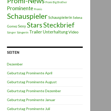
Promi-News
Promi Big Brother
Prominente
Promis
Schauspieler
Schauspielerin
Selena
Stars
Steckbrief
Sexy
Gomez
Trailer
Unterhaltung
Video
Sängerin
Sänger
SEITEN
Dezember
Geburtstag Prominente April
Geburtstag Prominente August
Geburtstag Prominente Dezember
Geburtstag Prominente Januar
Geburtstag Prominente Juli