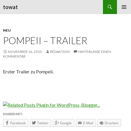
Suchen
towat
ZUM
PRIMÄR
INHALT
MENÜ
SPRINGEN
NEU
POMPEII – TRAILER
NOVEMBER 16, 2013
REDAKTION
HINTERLASSE EINEN
KOMMENTAR
Erster Trailer zu Pompeii.
SHAREN MIT:
Facebook
Twitter
Google
E-Mail
Drucken