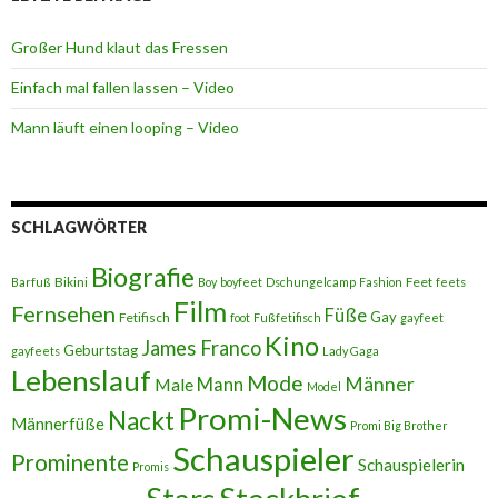
Großer Hund klaut das Fressen
Einfach mal fallen lassen – Video
Mann läuft einen looping – Video
SCHLAGWÖRTER
Biografie
Bikini
Feet
Barfuß
Boy
boyfeet
Dschungelcamp
Fashion
feets
Film
Fernsehen
Füße
Gay
Fetifisch
foot
Fußfetifisch
gayfeet
Kino
James Franco
Geburtstag
gayfeets
Lady Gaga
Lebenslauf
Mode
Männer
Male
Mann
Model
Promi-News
Nackt
Männerfüße
Promi Big Brother
Schauspieler
Prominente
Schauspielerin
Promis