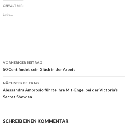
GEFÄLLT MIR:
Lade...
VORHERIGER BEITRAG
Beitragsnavigation
50 Cent findet sein Glück in der Arbeit
NÄCHSTER BEITRAG
Alessandra Ambrosio führte ihre Mit-Engel bei der Victoria’s
Secret Show an
SCHREIB EINEN KOMMENTAR