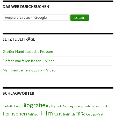
DAS WEB DURCHSUCHEN
LETZTE BEITRÄGE
Großer Hund klaut das Fressen
Einfach mal fallen lassen – Video
Mann läuft einen looping – Video
SCHLAGWÖRTER
Biografie
Bikini
Feet
Barfuß
Boy
boyfeet
Dschungelcamp
Fashion
feets
Film
Fernsehen
Füße
Gay
Fetifisch
foot
Fußfetifisch
gayfeet