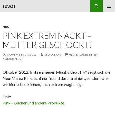
Suchen
towat
ZUM
PRIMÄR
INHALT
MENÜ
SPRINGEN
NEU
PINK EXTREM NACKT –
MUTTER GESCHOCKT!
NOVEMBER 24, 2013
REDAKTION
HINTERLASSE EINEN
KOMMENTAR
Oktober 2012: In ihrem neuen Musikvideo „Try“ zeigt sich die
Neu-Mama Pink nicht nur fit und durchtrainiert, sondern wie
wir hier sehen können, auch extrem waghalsig.
Link:
Pink – Bücher und andere Produkte