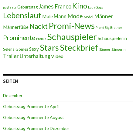
Kino
James Franco
Geburtstag
gayfeets
Lady Gaga
Lebenslauf
Mode
Männer
Male
Mann
Model
Promi-News
Nackt
Männerfüße
Promi Big Brother
Schauspieler
Prominente
Schauspielerin
Promis
Stars
Steckbrief
Sexy
Selena Gomez
Sängerin
Sänger
Trailer
Unterhaltung
Video
SEITEN
Dezember
Geburtstag Prominente April
Geburtstag Prominente August
Geburtstag Prominente Dezember