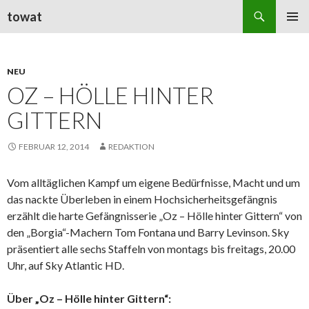
Suchen
towat
ZUM
PRIMÄR
INHALT
MENÜ
SPRINGEN
NEU
OZ – HÖLLE HINTER
GITTERN
FEBRUAR 12, 2014
REDAKTION
Vom alltäglichen Kampf um eigene Bedürfnisse, Macht und um
das nackte Überleben in einem Hochsicherheitsgefängnis
erzählt die harte Gefängnisserie „Oz – Hölle hinter Gittern“ von
den „Borgia“-Machern Tom Fontana und Barry Levinson. Sky
präsentiert alle sechs Staffeln von montags bis freitags, 20.00
Uhr, auf Sky Atlantic HD.
Über „Oz – Hölle hinter Gittern“: