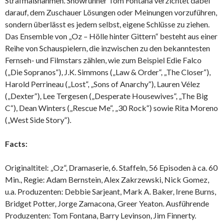
Strafmaßnahmen. Showrunner Tom Fontana verzichtet dabei
darauf, dem Zuschauer Lösungen oder Meinungen vorzuführen,
sondern überlässt es jedem selbst, eigene Schlüsse zu ziehen.
Das Ensemble von „Oz – Hölle hinter Gittern“ besteht aus einer
Reihe von Schauspielern, die inzwischen zu den bekanntesten
Fernseh- und Filmstars zählen, wie zum Beispiel Edie Falco
(„Die Sopranos“), J.K. Simmons („Law & Order“, „The Closer“),
Harold Perrineau („Lost“, „Sons of Anarchy“), Lauren Vélez
(„Dexter“), Lee Tergesen („Desperate Housewives“, „The Big
C“), Dean Winters („Rescue Me“, „30 Rock“) sowie Rita Moreno
(„West Side Story“).
Facts:
Originaltitel: „Oz“, Dramaserie, 6. Staffeln, 56 Episoden à ca. 60
Min., Regie: Adam Bernstein, Alex Zakrzewski, Nick Gomez,
u.a. Produzenten: Debbie Sarjeant, Mark A. Baker, Irene Burns,
Bridget Potter, Jorge Zamacona, Greer Yeaton. Ausführende
Produzenten: Tom Fontana, Barry Levinson, Jim Finnerty.