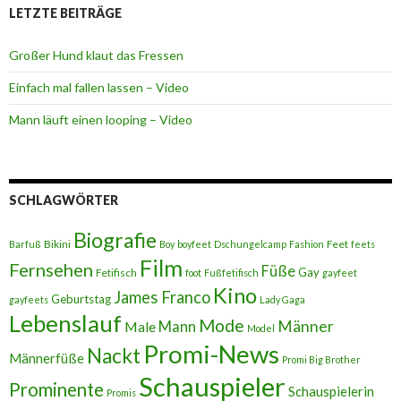
LETZTE BEITRÄGE
Großer Hund klaut das Fressen
Einfach mal fallen lassen – Video
Mann läuft einen looping – Video
SCHLAGWÖRTER
Biografie
Bikini
Feet
Barfuß
Boy
boyfeet
Dschungelcamp
Fashion
feets
Film
Fernsehen
Füße
Gay
Fetifisch
foot
Fußfetifisch
gayfeet
Kino
James Franco
Geburtstag
gayfeets
Lady Gaga
Lebenslauf
Mode
Männer
Male
Mann
Model
Promi-News
Nackt
Männerfüße
Promi Big Brother
Schauspieler
Prominente
Schauspielerin
Promis