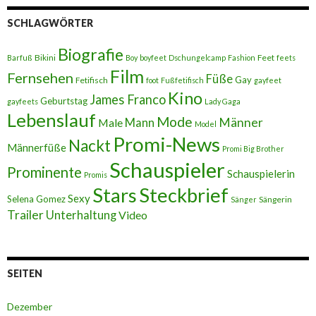
SCHLAGWÖRTER
Biografie
Bikini
Feet
Barfuß
Boy
boyfeet
Dschungelcamp
Fashion
feets
Film
Fernsehen
Füße
Gay
Fetifisch
foot
Fußfetifisch
gayfeet
Kino
James Franco
Geburtstag
gayfeets
Lady Gaga
Lebenslauf
Mode
Männer
Male
Mann
Model
Promi-News
Nackt
Männerfüße
Promi Big Brother
Schauspieler
Prominente
Schauspielerin
Promis
Stars
Steckbrief
Sexy
Selena Gomez
Sängerin
Sänger
Trailer
Unterhaltung
Video
SEITEN
Dezember