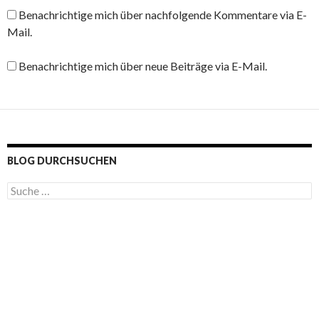
Benachrichtige mich über nachfolgende Kommentare via E-
Mail.
Benachrichtige mich über neue Beiträge via E-Mail.
BLOG DURCHSUCHEN
S
u
c
h
e
n
a
c
h
: