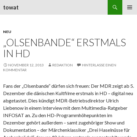
Suchen
towat
ZUM
PRIMÄR
INHALT
MENÜ
SPRINGEN
NEU
„OLSENBANDE“ ERSTMALS
IN HD
NOVEMBER 12, 2013
REDAKTION
HINTERLASSE EINEN
KOMMENTAR
Fans der „Olsenbande“ dürfen sich freuen: Der
MDR
zeigt ab 5.
Dezember die dänischen Kultfilme erstmals in HD – digital neu
abgetastet. Dies kündigt MDR-Betriebsdirektor Ulrich
Liebenow in einem
Interview
mit dem Multimedia-Ratgeber
INFOSAT an. Zu den HD-Programmhöhepunkten im
Dezember gehört außerdem – samt zugehöriger
Show
und
Dokumentation – der Märchenklassiker „Drei Haselnüsse für