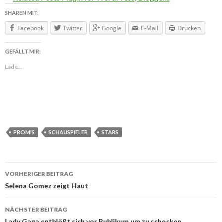
SHAREN MIT:
Facebook
Twitter
Google
E-Mail
Drucken
GEFÄLLT MIR:
Lade...
PROMIS
SCHAUSPIELER
STARS
VORHERIGER BEITRAG
Beitragsnavigation
Selena Gomez zeigt Haut
NÄCHSTER BEITRAG
Lady Gaga entblößt sich vor Publikum um zu schocken