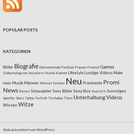
POPULAR POSTS
KATEGORIEN
Biografie
Games
Bilder
Damenmode
Fashion
Frauen
Freizeit
Lifestyle
Lustige Videos
Male
Geburtstag von
Katzen
Haustiere
Hunde
Neu
Promi
Musik
Männer
Prominente
Mode
Männer Fashion
News
Sexy Boy
Sonstiges
Sexy Bilder
Schauspieler
Reisen
Sexy Girls
Unterhaltung
Videos
Stars
Tiere
Sportler
Tattoo
Technik
Tierbabys
Witze
Wissen
Stolz präsentiert von WordPress