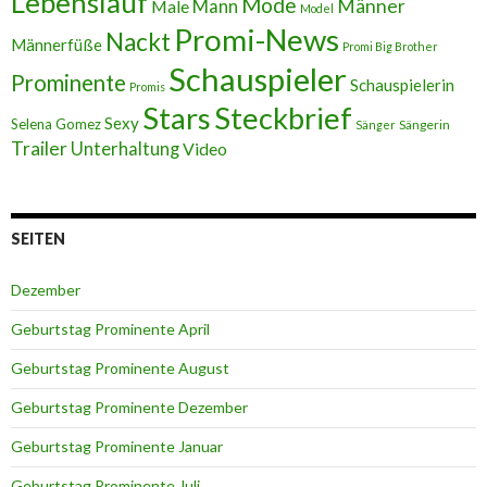
Lebenslauf
Mode
Männer
Male
Mann
Model
Promi-News
Nackt
Männerfüße
Promi Big Brother
Schauspieler
Prominente
Schauspielerin
Promis
Stars
Steckbrief
Sexy
Selena Gomez
Sängerin
Sänger
Trailer
Unterhaltung
Video
SEITEN
Dezember
Geburtstag Prominente April
Geburtstag Prominente August
Geburtstag Prominente Dezember
Geburtstag Prominente Januar
Geburtstag Prominente Juli