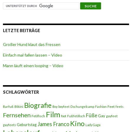
LETZTE BEITRÄGE
Großer Hund klaut das Fressen
Einfach mal fallen lassen – Video
Mann läuft einen looping – Video
SCHLAGWÖRTER
Biografie
Bikini
Feet
Barfuß
Boy
boyfeet
Dschungelcamp
Fashion
feets
Film
Fernsehen
Füße
Gay
Fetifisch
foot
Fußfetifisch
gayfeet
Kino
James Franco
Geburtstag
gayfeets
Lady Gaga