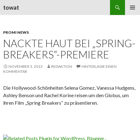
Suchen
towat
ZUM
PRIMÄR
INHALT
MENÜ
SPRINGEN
PROMI NEWS
NACKTE HAUT BEI „SPRING-
BREAKERS“-PREMIERE
NOVEMBER 3, 2013
REDAKTION
HINTERLASSE EINEN
KOMMENTAR
Die Hollywood-Schönheiten Selena Gomez, Vanessa Hudgens,
Ashley Benson und Rachel Korine reisen um den Globus, um
ihren Film „Spring Breakers“ zu präsentieren.