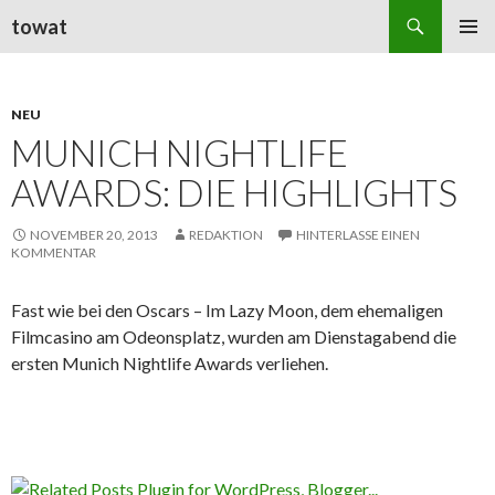
Suchen
towat
ZUM
PRIMÄR
INHALT
MENÜ
SPRINGEN
NEU
MUNICH NIGHTLIFE
AWARDS: DIE HIGHLIGHTS
NOVEMBER 20, 2013
REDAKTION
HINTERLASSE EINEN
KOMMENTAR
Fast wie bei den Oscars – Im Lazy Moon, dem ehemaligen
Filmcasino am Odeonsplatz, wurden am Dienstagabend die
ersten Munich Nightlife Awards verliehen.