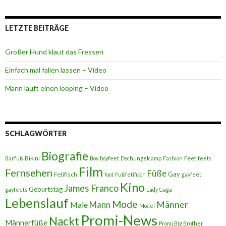
LETZTE BEITRÄGE
Großer Hund klaut das Fressen
Einfach mal fallen lassen – Video
Mann läuft einen looping – Video
SCHLAGWÖRTER
Biografie
Bikini
Feet
Barfuß
Boy
boyfeet
Dschungelcamp
Fashion
feets
Film
Fernsehen
Füße
Gay
Fetifisch
foot
Fußfetifisch
gayfeet
Kino
James Franco
Geburtstag
gayfeets
Lady Gaga
Lebenslauf
Mode
Männer
Male
Mann
Model
Promi-News
Nackt
Männerfüße
Promi Big Brother