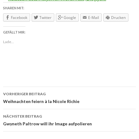
SHAREN MIT:
Facebook
Twitter
Google
E-Mail
Drucken
GEFÄLLT MIR:
Lade...
VORHERIGER BEITRAG
Beitragsnavigation
Weihnachten feiern à la Nicole Richie
NÄCHSTER BEITRAG
Gwyneth Paltrow will ihr Image aufpolieren