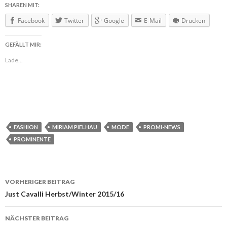
SHAREN MIT:
Facebook
Twitter
Google
E-Mail
Drucken
GEFÄLLT MIR:
Lade...
FASHION
MIRIAM PIELHAU
MODE
PROMI-NEWS
PROMINENTE
VORHERIGER BEITRAG
Beitragsnavigation
Just Cavalli Herbst/Winter 2015/16
NÄCHSTER BEITRAG