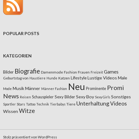
POPULAR POSTS
KATEGORIEN
Biografie
Games
Bilder
Damenmode
Fashion
Frauen
Freizeit
Lifestyle
Lustige Videos
Male
Geburtstag von
Katzen
Haustiere
Hunde
Neu
Promi
Musik
Männer
Prominente
Mode
Männer Fashion
News
Sexy Boy
Sonstiges
Sexy Bilder
Schauspieler
Reisen
Sexy Girls
Unterhaltung
Videos
Stars
Tiere
Sportler
Tattoo
Technik
Tierbabys
Witze
Wissen
Stolz präsentiert von WordPress