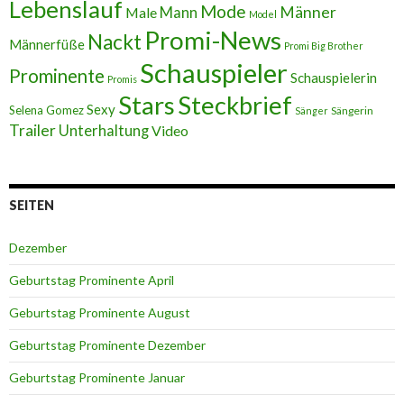
Lebenslauf
Mode
Männer
Male
Mann
Model
Promi-News
Nackt
Männerfüße
Promi Big Brother
Schauspieler
Prominente
Schauspielerin
Promis
Stars
Steckbrief
Sexy
Selena Gomez
Sängerin
Sänger
Trailer
Unterhaltung
Video
SEITEN
Dezember
Geburtstag Prominente April
Geburtstag Prominente August
Geburtstag Prominente Dezember
Geburtstag Prominente Januar