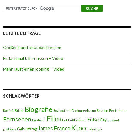
LETZTE BEITRÄGE
Großer Hund klaut das Fressen
Einfach mal fallen lassen – Video
Mann läuft einen looping – Video
SCHLAGWÖRTER
Biografie
Bikini
Feet
Barfuß
Boy
boyfeet
Dschungelcamp
Fashion
feets
Film
Fernsehen
Füße
Gay
Fetifisch
foot
Fußfetifisch
gayfeet
Kino
James Franco
Geburtstag
gayfeets
Lady Gaga