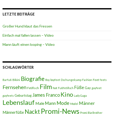
LETZTE BEITRÄGE
Großer Hund klaut das Fressen
Einfach mal fallen lassen – Video
Mann läuft einen looping – Video
SCHLAGWÖRTER
Biografie
Bikini
Feet
Barfuß
Boy
boyfeet
Dschungelcamp
Fashion
feets
Film
Fernsehen
Füße
Gay
Fetifisch
foot
Fußfetifisch
gayfeet
Kino
James Franco
Geburtstag
gayfeets
Lady Gaga
Lebenslauf
Mode
Männer
Male
Mann
Model
Promi-News
Nackt
Männerfüße
Promi Big Brother