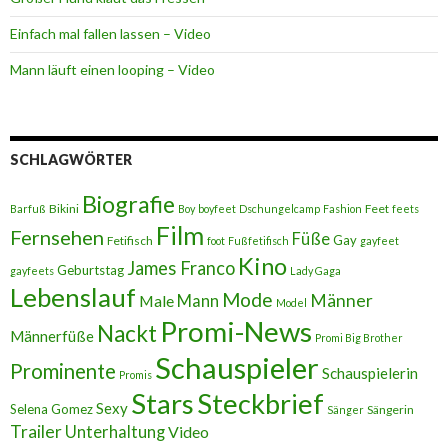
Einfach mal fallen lassen – Video
Mann läuft einen looping – Video
SCHLAGWÖRTER
Biografie
Bikini
Feet
Barfuß
Boy
boyfeet
Dschungelcamp
Fashion
feets
Film
Fernsehen
Füße
Gay
Fetifisch
foot
Fußfetifisch
gayfeet
Kino
James Franco
Geburtstag
gayfeets
Lady Gaga
Lebenslauf
Mode
Männer
Male
Mann
Model
Promi-News
Nackt
Männerfüße
Promi Big Brother
Schauspieler
Prominente
Schauspielerin
Promis
Stars
Steckbrief
Sexy
Selena Gomez
Sängerin
Sänger
Trailer
Unterhaltung
Video