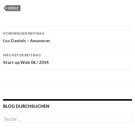
SPIELE
VORHERIGER BEITRAG
Beitragsnavigation
Los Daniels – Amanecer
NÄCHSTER BEITRAG
Start up Web 06 / 2014
BLOG DURCHSUCHEN
S
u
c
h